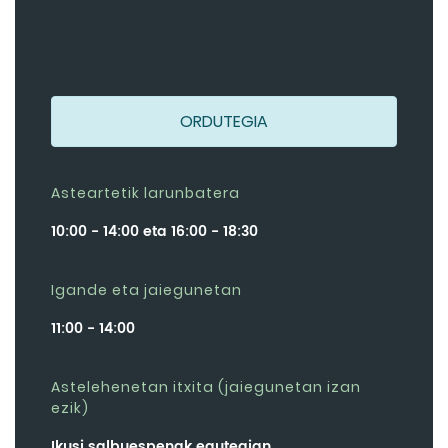
ORDUTEGIA
Asteartetik larunbatera
10:00 - 14:00 eta 16:00 - 18:30
Igande eta jaiegunetan
11:00 - 14:00
Astelehenetan itxita (jaiegunetan izan
ezik)
Ikusi salbuespenak egutegian