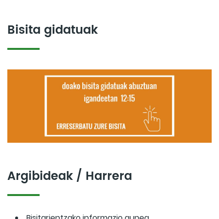
Bisita gidatuak
Argibideak / Harrera
Bisitarientzako informazio gunea