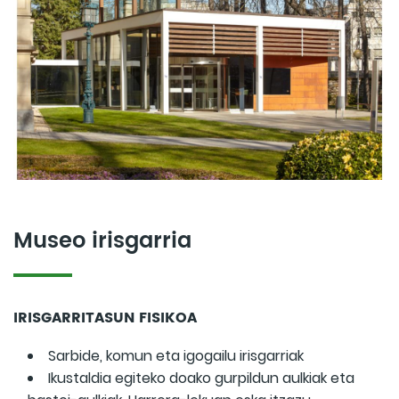
Museo irisgarria
IRISGARRITASUN FISIKOA
Sarbide, komun eta igogailu irisgarriak
Ikustaldia egiteko doako gurpildun aulkiak eta