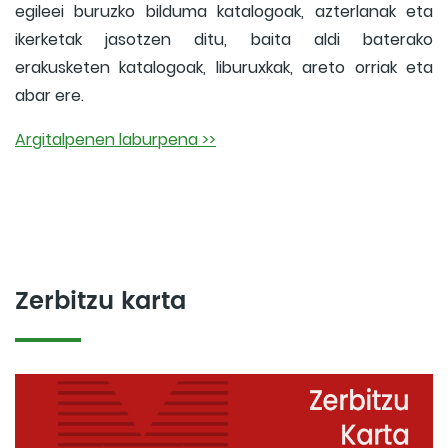
egileei buruzko bilduma katalogoak, azterlanak eta
ikerketak jasotzen ditu, baita aldi baterako
erakusketen katalogoak, liburuxkak, areto orriak eta
abar ere.
Argitalpenen laburpena >>
Zerbitzu karta