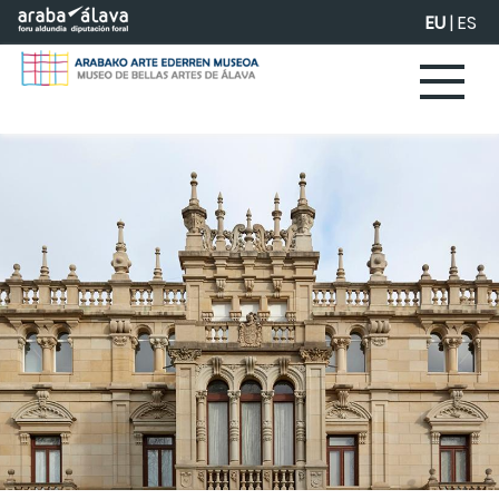
Eduki nagusira joan
EU
|
ES