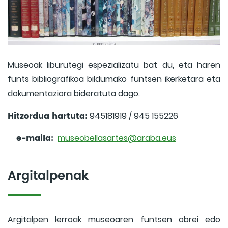
Museoak liburutegi espezializatu bat du, eta haren
funts bibliografikoa bildumako funtsen ikerketara eta
dokumentaziora bideratuta dago.
Hitzordua hartuta:
945181919 / 945 155226
e-maila:
museobellasartes@araba.eus
Argitalpenak
Argitalpen lerroak museoaren funtsen obrei edo