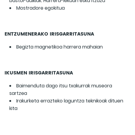
bastoi-aulkiak. Harrera-lekuan eska itzazu
Mostradore egokitua
ENTZUMENERAKO IRISGARRITASUNA
Begizta magnetikoa harrera mahaian
IKUSMEN IRISGARRITASUNA
Baimenduta dago itsu txakurrak museora
sartzea
Irakurketa errazteko laguntza teknikoak dituen
kita