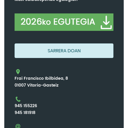
SARRERA DOAN
Frai Francisco Ibilbidea, 8
01007 Vitoria-Gasteiz
945 155226
945 181918