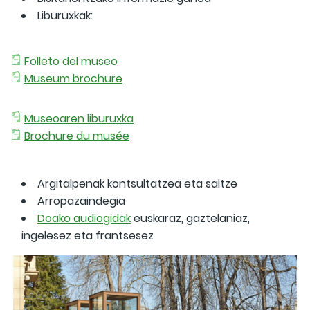
Liburuxkak:
Folleto del museo
Museum brochure
Museoaren liburuxka
Brochure du musée
Argitalpenak kontsultatzea eta saltze
Arropazaindegia
Doako audiogidak
euskaraz, gaztelaniaz,
ingelesez eta frantsesez