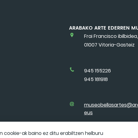
ARABAKO ARTE EDERREN M
Frai Francisco ibilbidea,
01007 Vitoria-Gasteiz
945 155226
945 181918
museobellasartes@ar
eus
cookie-ak baino ez ditu erabiltzen helburu