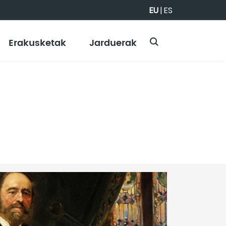
EU
|
ES
Erakusketak
Jarduerak