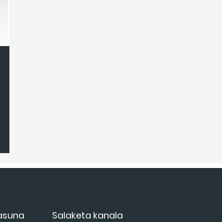
tasuna
Salaketa kanala