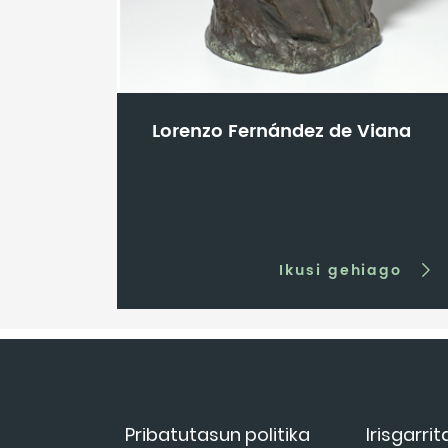
Lorenzo Fernández de Viana
Ikusi gehiago
Pribatutasun politika
Irisgarri