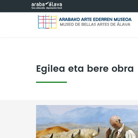
Eduki nagusira joan
Egilea eta bere obra