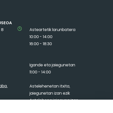
USEOA
 8
Asteartetik larunbatera
10:00 - 14:00
16:00 - 18:30
Igande eta jaiegunetan
11:00 - 14:00
aba.
Astelehenetan itxita,
jaiegunetan izan ezik
Astelehena jaieguna izan
bada, asteartean itxita