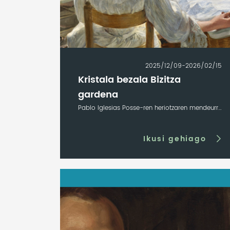
2025/12/09-2026/02/15
Kristala bezala Bizitza
gardena
Pablo Iglesias Posse-ren heriotzaren mendeurrena
Ikusi gehiago