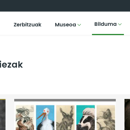
Bilduma
Zerbitzuak
Museoa
iezak