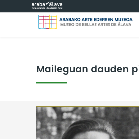
Eduki nagusira joan
Maileguan dauden p