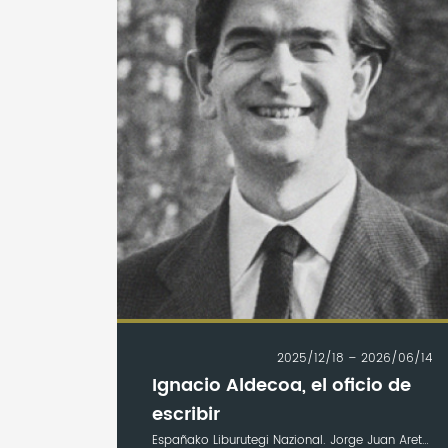
2025/12/18 – 2026/06/14
Ignacio Aldecoa, el oficio de
escribir
Españako Liburutegi Nazional. Jorge Juan Aretoa. Madrid