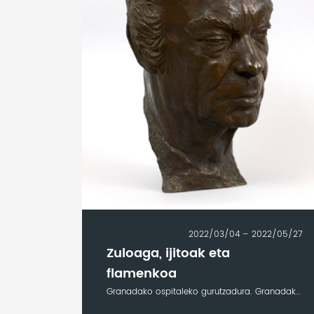
2022/03/04 – 2022/05/27
Zuloaga, ijitoak eta
flamenkoa
Granadako ospitaleko gurutzadura. Granadako Unibertsitateko errektoretza