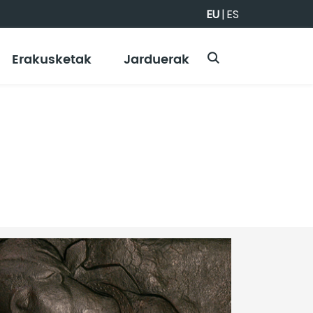
EU
|
ES
Erakusketak
Jarduerak