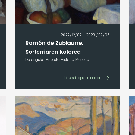
2022/12/02 - 2023 /02/05
Ramón de Zubiaurre.
Sorterriaren kolorea
Durangoko Arte eta Historia Museoa
Ikusi gehiago