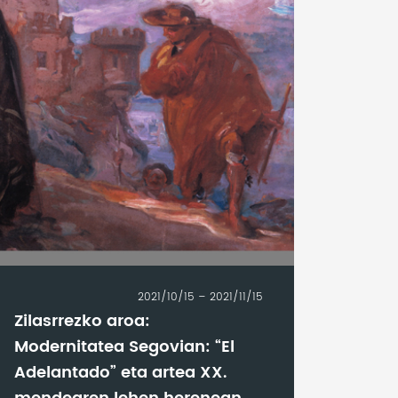
2021/10/15 – 2021/11/15
Zilasrrezko aroa:
Modernitatea Segovian: “El
Adelantado” eta artea XX.