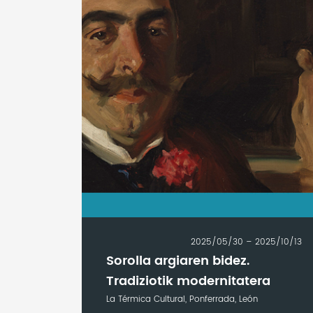
2025/05/30 – 2025/10/13
Sorolla argiaren bidez.
Tradiziotik modernitatera
La Térmica Cultural, Ponferrada, León