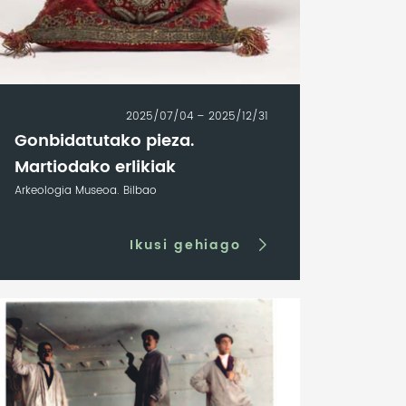
2025/07/04 – 2025/12/31
Gonbidatutako pieza.
Martiodako erlikiak
Arkeologia Museoa. Bilbao
Ikusi gehiago