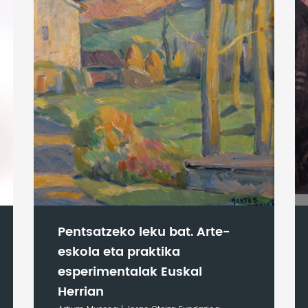
Pentsatzeko leku bat. Arte-
eskola eta praktika
esperimentalak Euskal
Herrian