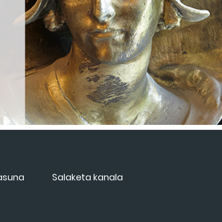
tasuna
Salaketa kanala