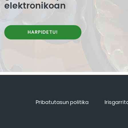
elektronikoan
HARPIDETU!
Pribatutasun politika
Irisgarri