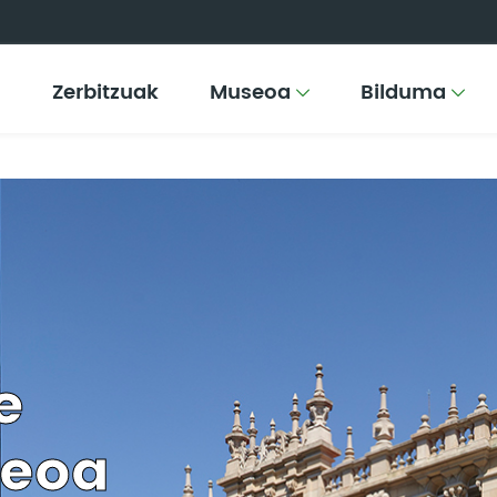
Zerbitzuak
Museoa
Bilduma
e
seoa