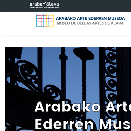
Eduki nagusira joan
Arabako Art
Ederren Mu