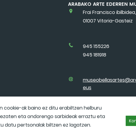
ARABAKO ARTE EDERREN M
Frai Francisco ibilbidea,
01007 Vitoria-Gasteiz
945 155226
945 181918
museobellasartes@ar
eus
cookie-ak baino ez ditu erabiltzen helburu
 dezaten eta ondorengo sarbideak erraztu eta
Kon
itu datu pertsonalak biltzen ez lagatzen.