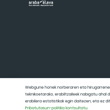
Webgune honek norberaren eta hirugarrenen 
teknikoetarako, erabiltzaileek nabigatu ahal
erabilera estatistikak egin daitezen, eta ez d
Pribatutasun-politika kontsultatu.