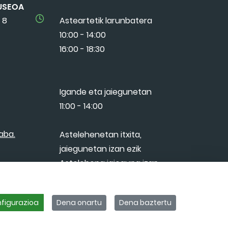
USEOA
 8
Asteartetik larunbatera
10:00 - 14:00
16:00 - 18:30
Igande eta jaiegunetan
11:00 - 14:00
aba.
Astelehenetan itxita,
jaiegunetan izan ezik
Astelehena jaieguna izan
bada, asteartean itxita
figurazioa
Dena onartu
Dena baztertu