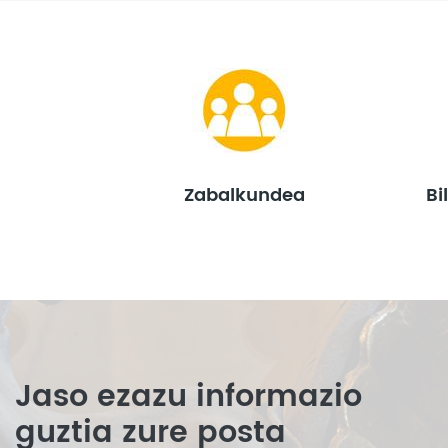
Zabalkundea
Bi
Jaso ezazu informazio
guztia zure posta