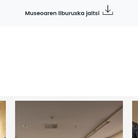
Museoaren liburuxka jaitsi