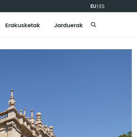
EU
|
ES
Erakusketak
Jarduerak