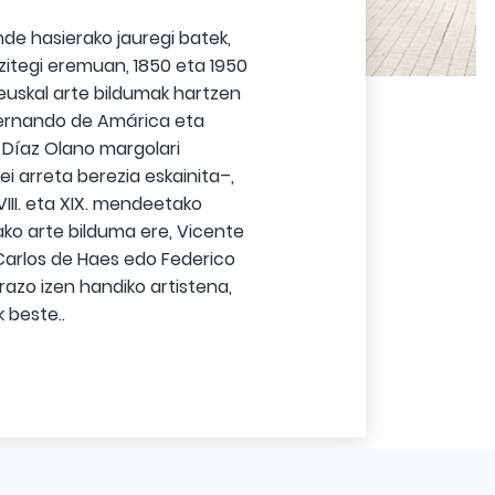
de hasierako jauregi batek,
bizitegi eremuan, 1850 eta 1950
euskal arte bildumak hartzen
Fernando de Amárica eta
 Díaz Olano margolari
ei arreta berezia eskainita–,
VIII. eta XIX. mendeetako
ako arte bilduma ere, Vicente
Carlos de Haes edo Federico
azo izen handiko artistena,
 beste..