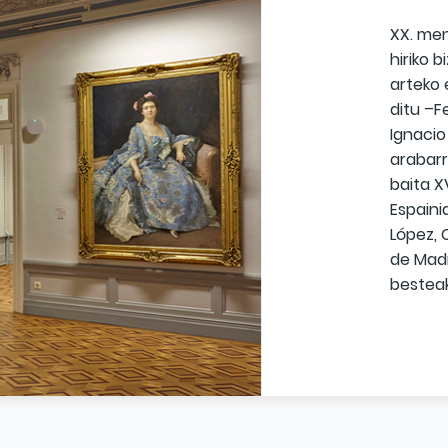
XX. men
hiriko 
arteko 
ditu –
Ignacio
arabarr
baita X
Espaini
López, 
de Madr
besteak