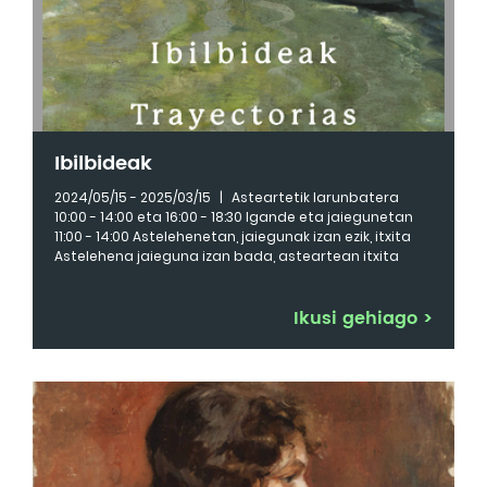
Ibilbideak
2024/05/15 - 2025/03/15
|
Asteartetik larunbatera
10:00 - 14:00 eta 16:00 - 18:30 Igande eta jaiegunetan
11:00 - 14:00 Astelehenetan, jaiegunak izan ezik, itxita
Astelehena jaieguna izan bada, asteartean itxita
Ikusi gehiago
>