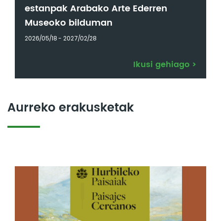
estanpak Arabako Arte Ederren
Museoko bilduman
2026/05/18 - 2027/02/28
Ikusi gehiago
>
Aurreko erakusketak