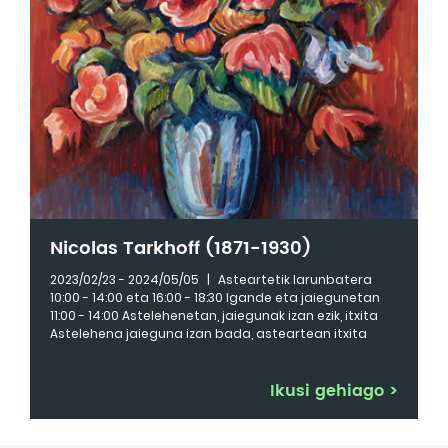
Nicolas Tarkhoff (1871-1930)
2023/02/23 - 2024/05/05
|
Asteartetik larunbatera
10:00 - 14:00 eta 16:00 - 18:30 Igande eta jaiegunetan
11:00 - 14:00 Astelehenetan, jaiegunak izan ezik, itxita
Astelehena jaieguna izan bada, asteartean itxita
Ikusi gehiago
>