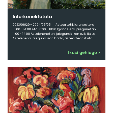
Interkonektatuta
2023/06/29 - 2024/05/05
|
Asteartetik larunbatera
10:00 - 14:00 eta 16:00 - 18:30 Igande eta jaiegunetan
11:00 - 14:00 Astelehenetan, jaiegunak izan ezik, itxita
Astelehena jaieguna izan bada, asteartean itxita
Ikusi gehiago
>