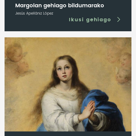
Margolan gehiago bildumarako
Jesús Apellániz López
Ikusi gehiago