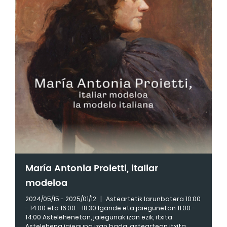
María Antonia Proietti, italiar
modeloa
2024/05/15 - 2025/01/12
|
Asteartetik larunbatera 10:00
- 14:00 eta 16:00 - 18:30 Igande eta jaiegunetan 11:00 -
14:00 Astelehenetan, jaiegunak izan ezik, itxita
Astelehena jaieguna izan bada, asteartean itxita