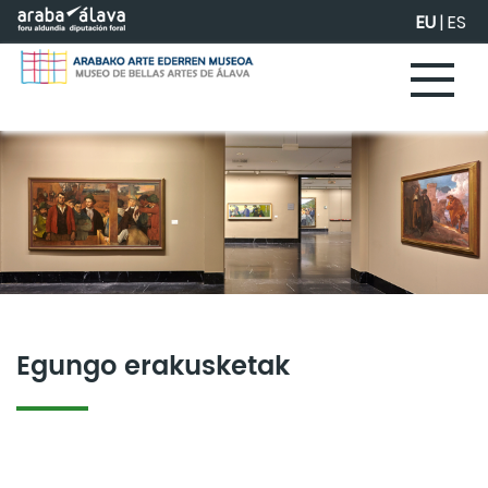
Eduki nagusira joan
EU
|
ES
Egungo erakusketak