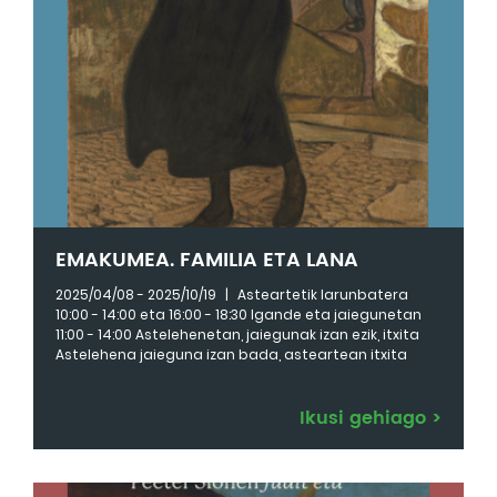
EMAKUMEA. FAMILIA ETA LANA
2025/04/08 - 2025/10/19
|
Asteartetik larunbatera
10:00 - 14:00 eta 16:00 - 18:30 Igande eta jaiegunetan
11:00 - 14:00 Astelehenetan, jaiegunak izan ezik, itxita
Astelehena jaieguna izan bada, asteartean itxita
Ikusi gehiago
>