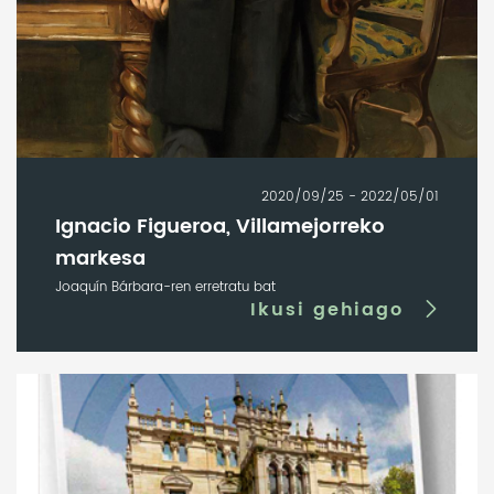
2020/09/25 - 2022/05/01
Ignacio Figueroa, Villamejorreko
markesa
Joaquín Bárbara-ren erretratu bat
Ikusi gehiago