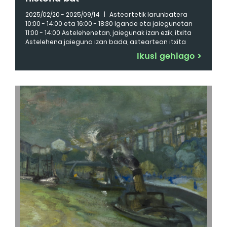
2025/02/20 - 2025/09/14
|
Asteartetik larunbatera
10:00 - 14:00 eta 16:00 - 18:30 Igande eta jaiegunetan
11:00 - 14:00 Astelehenetan, jaiegunak izan ezik, itxita
Astelehena jaieguna izan bada, asteartean itxita
Ikusi gehiago
>