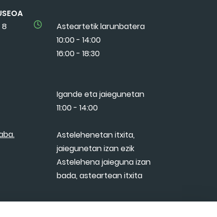
USEOA
 8
Asteartetik larunbatera
10:00 - 14:00
16:00 - 18:30
Igande eta jaiegunetan
11:00 - 14:00
aba.
Astelehenetan itxita,
jaiegunetan izan ezik
Astelehena jaieguna izan
bada, asteartean itxita