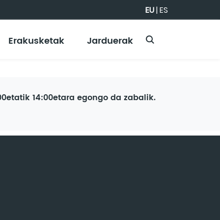
EU
|
ES
Erakusketak
Jarduerak
0etatik 14:00etara egongo da zabalik.