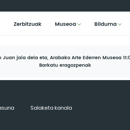
Zerbitzuak
Museoa
Bilduma
Juan jaia dela eta, Arabako Arte Ederren Museoa 11:0
Barkatu eragozpenak
tasuna
Salaketa kanala