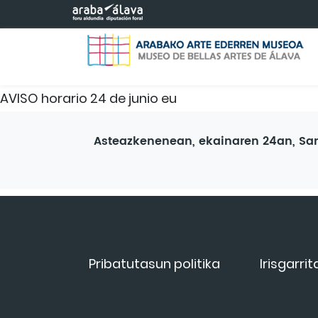
Eduki nagusira joan
AVISO horario 24 de junio eu
Asteazkenenean, ekainaren 24an, San 
Pribatutasun politika
Irisgarri