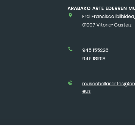
ARABAKO ARTE EDERREN M
Frai Francisco ibilbidea,
01007 Vitoria-Gasteiz
945 155226
945 181918
museobellasartes@ar
eus