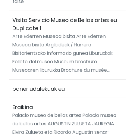
false
Visita Servicio Museo de Bellas artes eu
Duplicate 1
Arte Ederren Museoa bisita Arte Ederren
Museoa bisita Argibideak / Harrera
Bisitarientzako informazio gunea Liburuxkak:
Folleto del museo Museum brochure
Museoaren liburuxka Brochure du musée...
baner udalekuak eu
Eraikina
Palacio museo de bellas artes Palacio museo
de bellas artes AUGUSTIN ZULUETA JAUREGIA
Elvira Zulueta eta Ricardo Augustin senar-