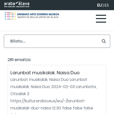
Eduki nagusira joan
EU
|
ES
281 emaitza
Larunbat musikalak. Naisa Duo
Larunbat musikalak. Naisa Duo Larunbat
musikalak. Naisa Duo 2024-02-03 Larunbata,
Otsailak 3
https://kulturaraba.eus/eu/-/larunbat-
musikalak-duo-naisa 12:30 false false false