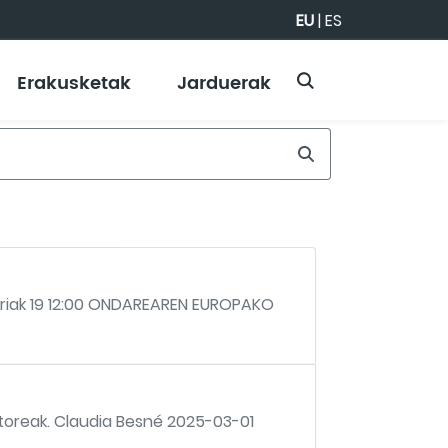
EU
|
ES
Erakusketak
Jarduerak
 Urriak 19 12:00 ONDAREAREN EUROPAKO
toreak. Claudia Besné 2025-03-01