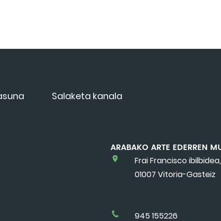
tasuna
Salaketa kanala
ARABAKO ARTE EDERREN M
Frai Francisco ibilbidea,
01007 Vitoria-Gasteiz
945 155226