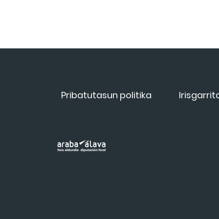
Pribatutasun politika
Irisgarri