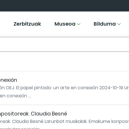
Zerbitzuak
Museoa
Bilduma
onexión
ión OEJ. El papel pintado: un arte en conexión 2024-10-19
en conexión ...
positoreak. Claudia Besné
reak. Claudia Besné Larunbat musikalak. Emakume konposi