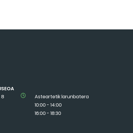
USEOA
 8
Asteartetik larunbatera
10:00 - 14:00
16:00 - 18:30