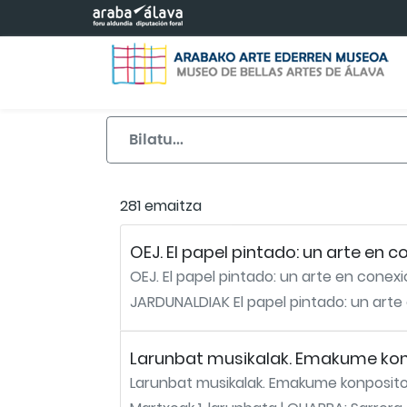
Eduki nagusira joan
281 emaitza
OEJ. El papel pintado: un arte en c
OEJ. El papel pintado: un arte en conex
JARDUNALDIAK El papel pintado: un arte 
Larunbat musikalak. Emakume kon
Larunbat musikalak. Emakume konposito