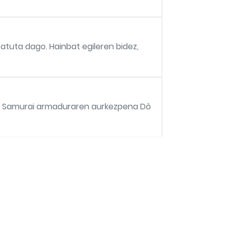
atuta dago. Hainbat egileren bidez,
a Samurai armaduraren aurkezpena Dô