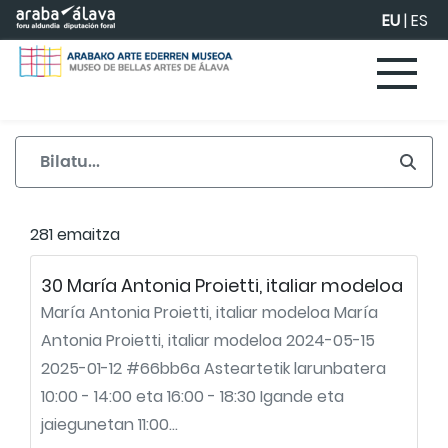
Eduki nagusira joan
EU
|
ES
281 emaitza
30 María Antonia Proietti, italiar modeloa
María Antonia Proietti, italiar modeloa María
Antonia Proietti, italiar modeloa 2024-05-15
2025-01-12 #66bb6a Asteartetik larunbatera
10:00 - 14:00 eta 16:00 - 18:30 Igande eta
jaiegunetan 11:00...