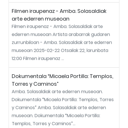
Filmen iraupenaz - Amba. Solasaldiak
arte ederren museoan
Filmen iraupenaz - Amba. Solasaldiak arte
ederren museoan Artista arabarrak gudaren
zurrunbiloan - Amba. Solasaldiak arte ederren
museoan 2025-02-22 Otsailak 22, larunbata
12:00 Filmen iraupenaz ...
Dokumentala “Micaela Portilla: Templos,
Torres y Caminos”
Amba. Solasaldiak arte ederren museoan.
Dokumentala “Micaela Portilla: Templos, Torres
y Caminos” Amba. Solasaldiak arte ederren
museoan. Dokumentala “Micaela Portilla:
Templos, Torres y Caminos”...