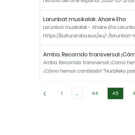
historia del cine español. 2026-02-21 Lar
Larunbat musikalak. Ahaire Eho
Larunbat musikalak - Ahaire Eho Larunb
https://kulturaraba.eus/eu/-/larunbat-
Amba. Recorrido transversal ¡Cóm
Amba. Recorrido transversal ¡Cómo hemo
¡Cómo hemos cambiado! “Hurbileko paisai
1
...
44
45
Orrialdea
Intermediate Pages Use T
Orrialdea
Orrialde