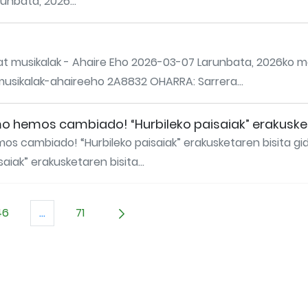
unbata, 2026...
at musikalak - Ahaire Eho 2026-03-07 Larunbata, 2026ko ma
musikalak-ahaireeho 2A8832 OHARRA: Sarrera...
o hemos cambiado! “Hurbileko paisaiak” erakusket
s cambiado! “Hurbileko paisaiak” erakusketaren bisita gi
ak” erakusketaren bisita...
46
...
71
AB to navigate.
a
Orrialdea
Intermediate Pages Use TAB to navigate.
Orrialdea