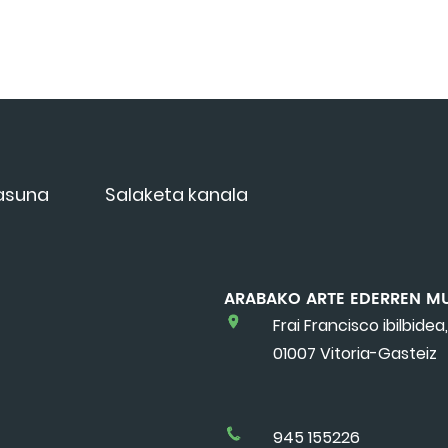
tasuna
Salaketa kanala
ARABAKO ARTE EDERREN M
Frai Francisco ibilbidea,
01007 Vitoria-Gasteiz
945 155226