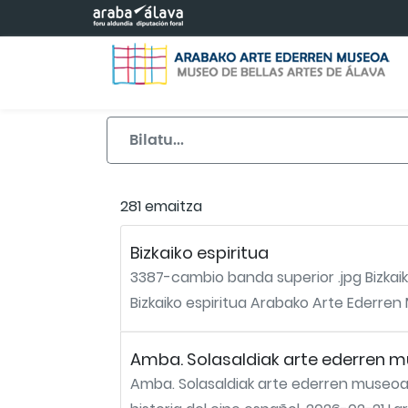
Eduki nagusira joan
281 emaitza
Bizkaiko espiritua
3387-cambio banda superior .jpg Bizkaiko
Bizkaiko espiritua Arabako Arte Ederren M
Amba. Solasaldiak arte ederren mus
Amba. Solasaldiak arte ederren museoan 