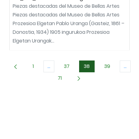
Piezas destacadas del Museo de Bellas Artes
Piezas destacadas del Museo de Bellas Artes
Prozesioa Elgetan Pablo Uranga (Gasteiz, 1861 –
Donostia, 1934) 1905 ingurukoa Prozesioa
Elgetan Urangak...
1
...
37
38
39
...
Orrialdea
Intermediate Pages Use TAB to naviga
Orrialdea
Orrialdea
Orrialdea
Inter
71
Orrialdea