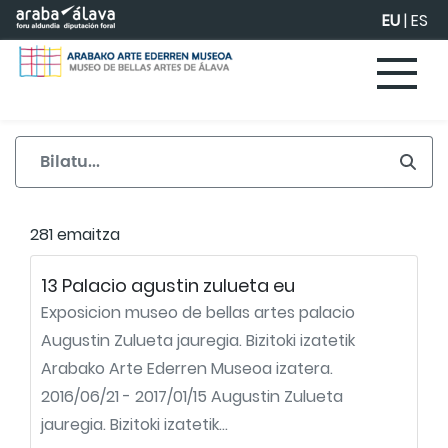
Eduki nagusira joan
EU
|
ES
281 emaitza
13 Palacio agustin zulueta eu
Exposicion museo de bellas artes palacio
Augustin Zulueta jauregia. Bizitoki izatetik
Arabako Arte Ederren Museoa izatera.
2016/06/21 - 2017/01/15 Augustin Zulueta
jauregia. Bizitoki izatetik...