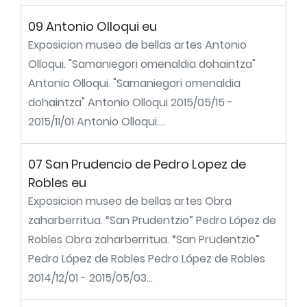
09 Antonio Olloqui eu
Exposicion museo de bellas artes Antonio
Olloqui. "Samaniegori omenaldia dohaintza"
Antonio Olloqui. "Samaniegori omenaldia
dohaintza" Antonio Olloqui 2015/05/15 -
2015/11/01 Antonio Olloqui....
07 San Prudencio de Pedro Lopez de
Robles eu
Exposicion museo de bellas artes Obra
zaharberritua. “San Prudentzio” Pedro López de
Robles Obra zaharberritua. “San Prudentzio”
Pedro López de Robles Pedro López de Robles
2014/12/01 - 2015/05/03...