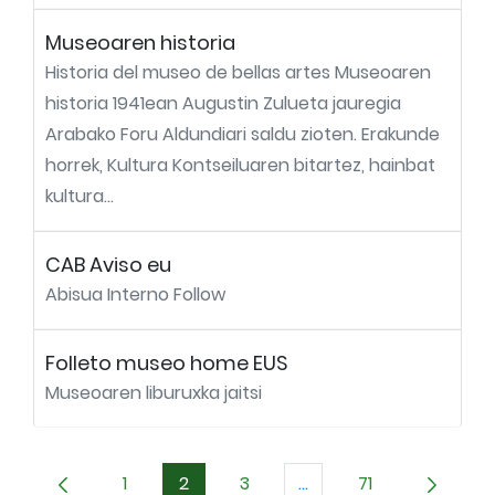
Museoaren historia
Historia del museo de bellas artes Museoaren
historia 1941ean Augustin Zulueta jauregia
Arabako Foru Aldundiari saldu zioten. Erakunde
horrek, Kultura Kontseiluaren bitartez, hainbat
kultura...
CAB Aviso eu
Abisua Interno Follow
Folleto museo home EUS
Museoaren liburuxka jaitsi
1
2
3
...
71
Orrialdea
Orrialdea
Orrialdea
Intermediate Pages Us
Orrialdea