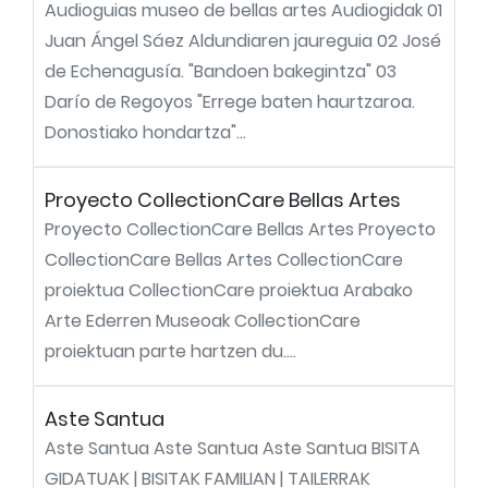
Audioguias museo de bellas artes Audiogidak 01
Juan Ángel Sáez Aldundiaren jaureguia 02 José
de Echenagusía. "Bandoen bakegintza" 03
Darío de Regoyos "Errege baten haurtzaroa.
Donostiako hondartza"...
Proyecto CollectionCare Bellas Artes
Proyecto CollectionCare Bellas Artes Proyecto
CollectionCare Bellas Artes CollectionCare
proiektua CollectionCare proiektua Arabako
Arte Ederren Museoak CollectionCare
proiektuan parte hartzen du....
Aste Santua
Aste Santua Aste Santua Aste Santua BISITA
GIDATUAK | BISITAK FAMILIAN | TAILERRAK