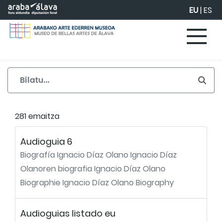
Eduki nagusira joan
EU
|
ES
281 emaitza
Audioguia 6
Biografía Ignacio Díaz Olano Ignacio Díaz
Olanoren biografia Ignacio Díaz Olano
Biographie Ignacio Díaz Olano Biography
Audioguias listado eu