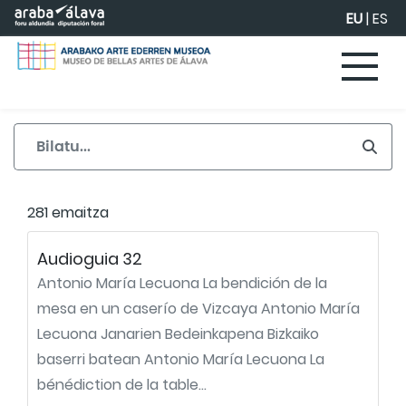
Eduki nagusira joan
EU
|
ES
281 emaitza
Audioguia 32
Antonio María Lecuona La bendición de la
mesa en un caserío de Vizcaya Antonio María
Lecuona Janarien Bedeinkapena Bizkaiko
baserri batean Antonio María Lecuona La
bénédiction de la table...