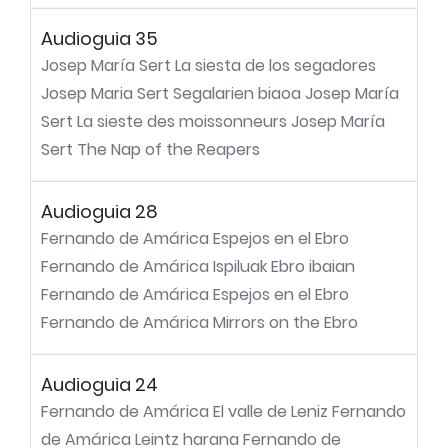
Audioguia 35
Josep María Sert La siesta de los segadores
Josep Maria Sert Segalarien biaoa Josep María
Sert La sieste des moissonneurs Josep María
Sert The Nap of the Reapers
Audioguia 28
Fernando de Amárica Espejos en el Ebro
Fernando de Amárica Ispiluak Ebro ibaian
Fernando de Amárica Espejos en el Ebro
Fernando de Amárica Mirrors on the Ebro
Audioguia 24
Fernando de Amárica El valle de Leniz Fernando
de Amárica Leintz harana Fernando de