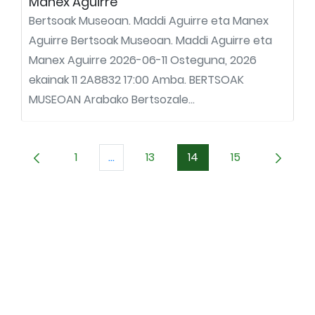
Manex Aguirre
Bertsoak Museoan. Maddi Aguirre eta Manex
Aguirre Bertsoak Museoan. Maddi Aguirre eta
Manex Aguirre 2026-06-11 Osteguna, 2026
ekainak 11 2A8832 17:00 Amba. BERTSOAK
MUSEOAN Arabako Bertsozale...
1
...
13
14
15
Orrialdea
Intermediate Pages Use TAB to naviga
Orrialdea
Orrialdea
Orrialdea