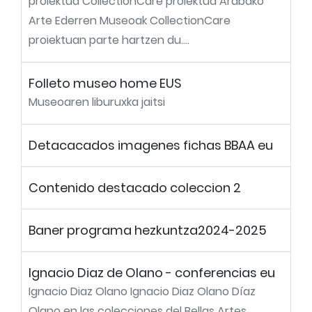
proiektua CollectionCare proiektua Arabako
Arte Ederren Museoak CollectionCare
proiektuan parte hartzen du....
Folleto museo home EUS
Museoaren liburuxka jaitsi
Detacacados imagenes fichas BBAA eu
Contenido destacado coleccion 2
Baner programa hezkuntza2024-2025
Ignacio Diaz de Olano - conferencias eu
Ignacio Diaz Olano Ignacio Diaz Olano Díaz
Olano en las colecciones del Bellas Artes