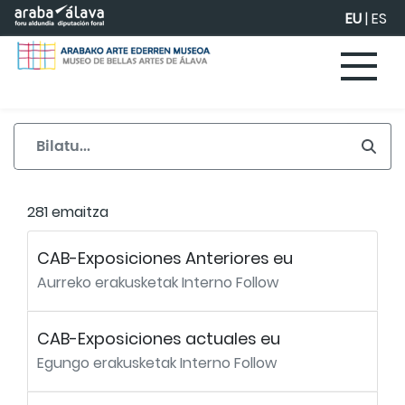
Eduki nagusira joan
EU
|
ES
281 emaitza
CAB-Exposiciones Anteriores eu
Aurreko erakusketak Interno Follow
CAB-Exposiciones actuales eu
Egungo erakusketak Interno Follow