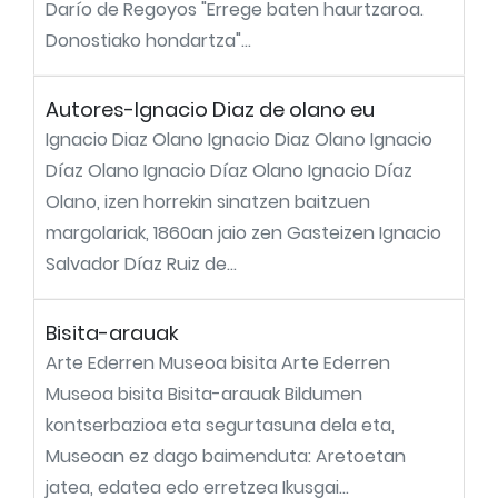
Darío de Regoyos "Errege baten haurtzaroa.
Donostiako hondartza"...
Autores-Ignacio Diaz de olano eu
Ignacio Diaz Olano Ignacio Diaz Olano Ignacio
Díaz Olano Ignacio Díaz Olano Ignacio Díaz
Olano, izen horrekin sinatzen baitzuen
margolariak, 1860an jaio zen Gasteizen Ignacio
Salvador Díaz Ruiz de...
Bisita-arauak
Arte Ederren Museoa bisita Arte Ederren
Museoa bisita Bisita-arauak Bildumen
kontserbazioa eta segurtasuna dela eta,
Museoan ez dago baimenduta: Aretoetan
jatea, edatea edo erretzea Ikusgai...