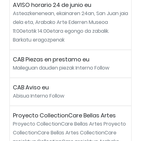
AVISO horario 24 de junio eu
Asteazkenenean, ekainaren 24an, San Juan jaia
dela eta, Arabako Arte Ederren Museoa
11:00etatik 14:00etara egongo da zabalik.
Barkatu eragozpenak
CAB Piezas en prestamo eu
Maileguan dauden piezak Interno Follow
CAB Aviso eu
Abisua Interno Follow
Proyecto CollectionCare Bellas Artes
Proyecto CollectionCare Bellas Artes Proyecto
CollectionCare Bellas Artes CollectionCare