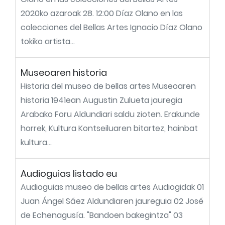
2020ko azaroak 28. 12:00 Díaz Olano en las
colecciones del Bellas Artes Ignacio Díaz Olano
tokiko artista...
Museoaren historia
Historia del museo de bellas artes Museoaren
historia 1941ean Augustin Zulueta jauregia
Arabako Foru Aldundiari saldu zioten. Erakunde
horrek, Kultura Kontseiluaren bitartez, hainbat
kultura...
Audioguias listado eu
Audioguias museo de bellas artes Audiogidak 01
Juan Ángel Sáez Aldundiaren jaureguia 02 José
de Echenagusía. "Bandoen bakegintza" 03