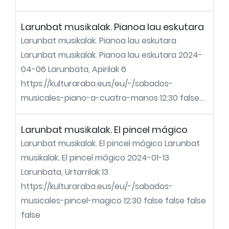
Larunbat musikalak. Pianoa lau eskutara
Larunbat musikalak. Pianoa lau eskutara
Larunbat musikalak. Pianoa lau eskutara 2024-
04-06 Larunbata, Apirilak 6
https://kulturaraba.eus/eu/-/sabados-
musicales-piano-a-cuatro-manos 12:30 false...
Larunbat musikalak. El pincel mágico
Larunbat musikalak. El pincel mágico Larunbat
musikalak. El pincel mágico 2024-01-13
Larunbata, Urtarrilak 13
https://kulturaraba.eus/eu/-/sabados-
musicales-pincel-magico 12:30 false false false
false