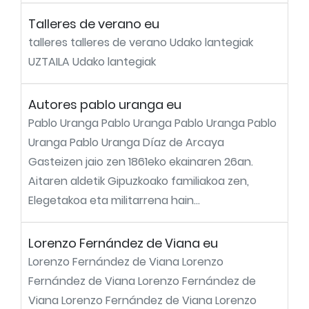
Talleres de verano eu
talleres talleres de verano Udako lantegiak
UZTAILA Udako lantegiak
Autores pablo uranga eu
Pablo Uranga Pablo Uranga Pablo Uranga Pablo
Uranga Pablo Uranga Díaz de Arcaya
Gasteizen jaio zen 1861eko ekainaren 26an.
Aitaren aldetik Gipuzkoako familiakoa zen,
Elegetakoa eta militarrena hain...
Lorenzo Fernández de Viana eu
Lorenzo Fernández de Viana Lorenzo
Fernández de Viana Lorenzo Fernández de
Viana Lorenzo Fernández de Viana Lorenzo