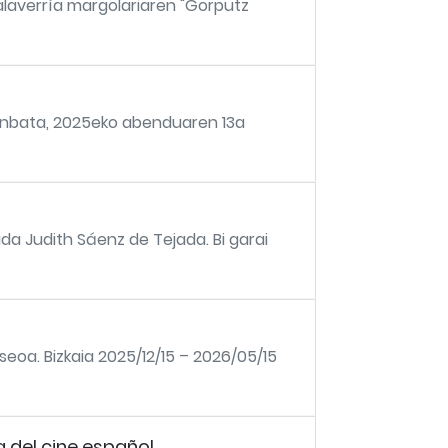
Salaverría margolariaren "Gorputz
unbata, 2025eko abenduaren 13a
da Judith Sáenz de Tejada. Bi garai
seoa. Bizkaia 2025/12/15 – 2026/05/15
 del cine español.