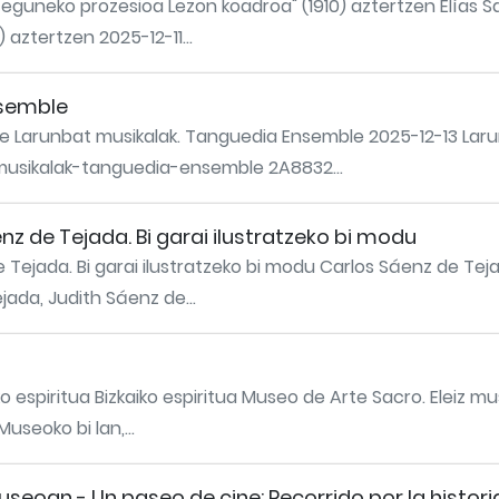
 eguneko prozesioa Lezon koadroa" (1910) aztertzen Elías 
aztertzen 2025-12-11...
nsemble
e Larunbat musikalak. Tanguedia Ensemble 2025-12-13 Lar
-musikalak-tanguedia-ensemble 2A8832...
z de Tejada. Bi garai ilustratzeko bi modu
Tejada. Bi garai ilustratzeko bi modu Carlos Sáenz de Teja
jada, Judith Sáenz de...
 espiritua Bizkaiko espiritua Museo de Arte Sacro. Eleiz mu
useoko bi lan,...
eoan - Un paseo de cine: Recorrido por la historia