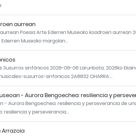
a
droen aurrean
 aurrean Poesia Arte Ederren Museoko koadroen aurrean 2
te Ederren Museoko margolan...
ónicos
s Susurros sinfónicos 2026-06-06 Larunbata, 2026ko Ekaina
musicales-susurros-sinfonicos 2A8832 OHARRA:...
seoan - Aurora Bengoechea: resiliencia y perseve
 - Aurora Bengoechea: resiliencia y perseverancia de una 
esiliencia y perseverancia...
a Arrazoia