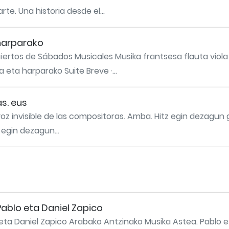
e. Una historia desde el...
 harparako
ertos de Sábados Musicales Musika frantsesa flauta viola
 eta harparako Suite Breve ·...
as. eus
voz invisible de las compositoras. Amba. Hitz egin dezagun g
 egin dezagun...
ablo eta Daniel Zapico
eta Daniel Zapico Arabako Antzinako Musika Astea. Pablo e