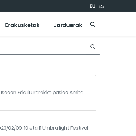
EU
|
ES
Erakusketak
Jarduerak
useoan Eskulturarekiko pasioa Amba.
23/02/09, 10 eta 11 Umbra light Festival