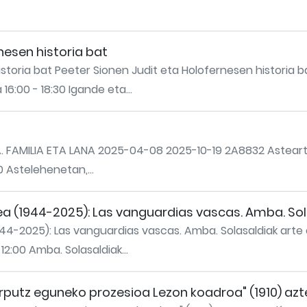
nesen historia bat
istoria bat Peeter Sionen Judit eta Holofernesen histori
16:00 - 18:30 Igande eta...
AMILIA ETA LANA 2025-04-08 2025-10-19 2A8832 Asteartetik
0 Astelehenetan,...
ea (1944-2025): Las vanguardias vascas. Amba. So
944-2025): Las vanguardias vascas. Amba. Solasaldiak art
12:00 Amba. Solasaldiak...
orputz eguneko prozesioa Lezon koadroa" (1910) azt