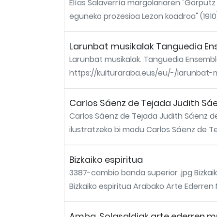
Elías Salaverría margolariaren "Gorputz
eguneko prozesioa Lezon koadroa" (1910) 
Larunbat musikalak Tanguedia E
Larunbat musikalak. Tanguedia Ensembl
https://kulturaraba.eus/eu/-/larunbat
Carlos Sáenz de Tejada Judith Sáen
Carlos Sáenz de Tejada Judith Sáenz de 
ilustratzeko bi modu Carlos Sáenz de Te
Bizkaiko espiritua
3387-cambio banda superior .jpg Bizkaiko
Bizkaiko espiritua Arabako Arte Ederren M
Amba. Solasaldiak arte ederren mus