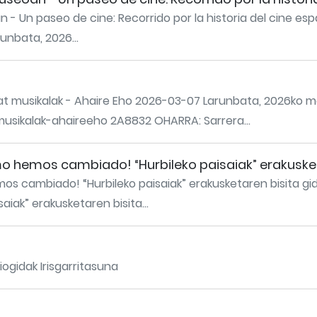
- Un paseo de cine: Recorrido por la historia del cine espa
unbata, 2026...
at musikalak - Ahaire Eho 2026-03-07 Larunbata, 2026ko ma
musikalak-ahaireeho 2A8832 OHARRA: Sarrera...
o hemos cambiado! “Hurbileko paisaiak” erakusket
s cambiado! “Hurbileko paisaiak” erakusketaren bisita gi
ak” erakusketaren bisita...
gidak Irisgarritasuna