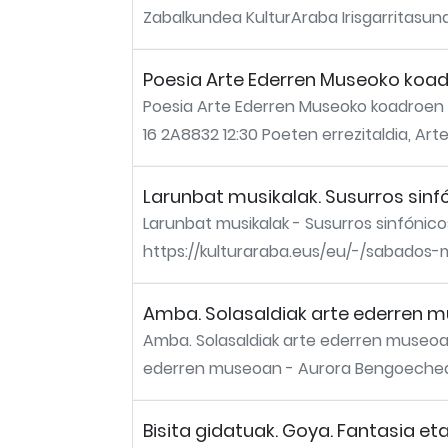
Zabalkundea KulturAraba Irisgarritasun
Poesia Arte Ederren Museoko koa
Poesia Arte Ederren Museoko koadroen
16 2A8832 12:30 Poeten errezitaldia, Ar
Larunbat musikalak. Susurros sinf
Larunbat musikalak - Susurros sinfónico
https://kulturaraba.eus/eu/-/sabados-
Amba. Solasaldiak arte ederren mu
Amba. Solasaldiak arte ederren museoan
ederren museoan - Aurora Bengoechea: r
Bisita gidatuak. Goya. Fantasia et