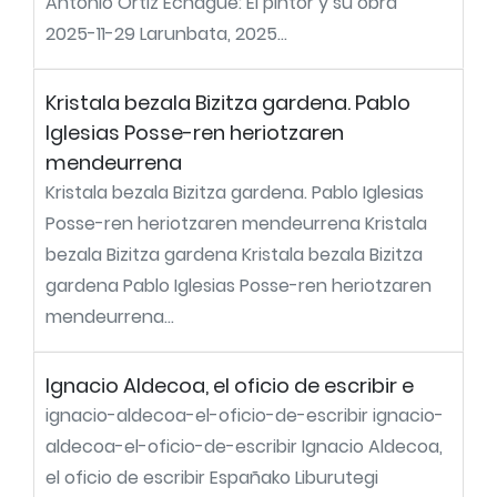
Antonio Ortiz Echagüe: El pintor y su obra
2025-11-29 Larunbata, 2025...
Kristala bezala Bizitza gardena. Pablo
Iglesias Posse-ren heriotzaren
mendeurrena
Kristala bezala Bizitza gardena. Pablo Iglesias
Posse-ren heriotzaren mendeurrena Kristala
bezala Bizitza gardena Kristala bezala Bizitza
gardena Pablo Iglesias Posse-ren heriotzaren
mendeurrena...
Ignacio Aldecoa, el oficio de escribir e
ignacio-aldecoa-el-oficio-de-escribir ignacio-
aldecoa-el-oficio-de-escribir Ignacio Aldecoa,
el oficio de escribir Españako Liburutegi