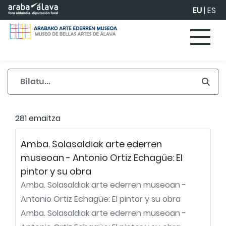
Eduki nagusira joan
EU
|
ES
281 emaitza
Amba. Solasaldiak arte ederren
museoan - Antonio Ortiz Echagüe: El
pintor y su obra
Amba. Solasaldiak arte ederren museoan -
Antonio Ortiz Echagüe: El pintor y su obra
Amba. Solasaldiak arte ederren museoan -