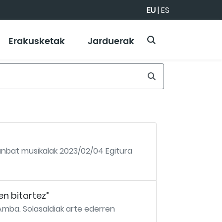
EU
|
ES
Erakusketak
Jarduerak
runbat musikalak 2023/02/04 Egitura
n bitartez”
Amba. Solasaldiak arte ederren