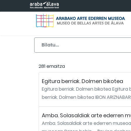
Eduki nagusira joan
281 emaitza
Egitura berriak. Dolmen bikotea
Egitura berriak. Dolmen bikotea Egitura
berriak. Dolmen bikotea IBON ARIZNABAR
Amba. Solasaldiak arte ederren mu
Amba. Solasaldiak arte ederren museoan