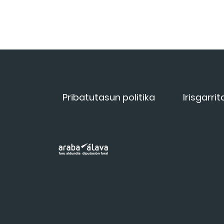
Pribatutasun politika
Irisgarri