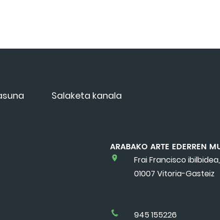
tasuna
Salaketa kanala
ARABAKO ARTE EDERREN M
Frai Francisco ibilbidea,
01007 Vitoria-Gasteiz
945 155226