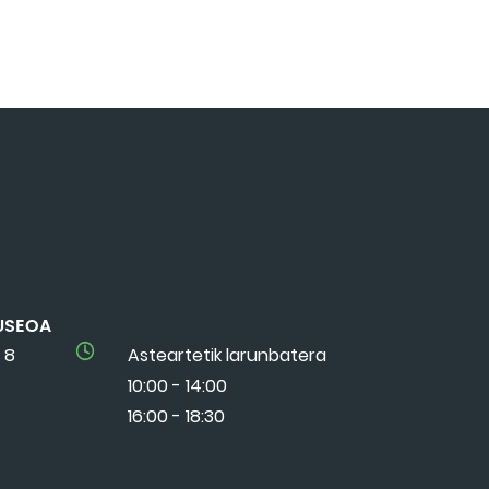
USEOA
 8
Asteartetik larunbatera
10:00 - 14:00
16:00 - 18:30