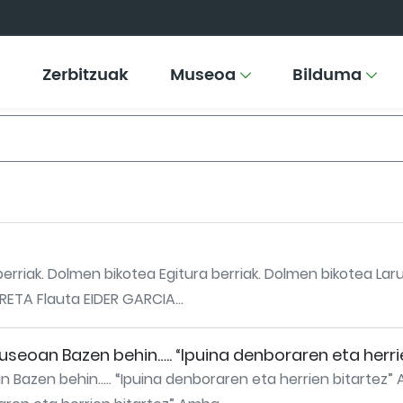
Zerbitzuak
Museoa
Bilduma
 berriak. Dolmen bikotea Egitura berriak. Dolmen bikotea La
RETA Flauta EIDER GARCIA...
seoan Bazen behin….. “Ipuina denboraren eta herrie
 Bazen behin….. “Ipuina denboraren eta herrien bitartez” 