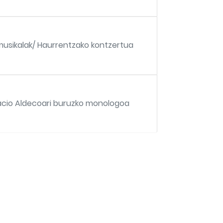
 musikalak/ Haurrentzako kontzertua
acio Aldecoari buruzko monologoa