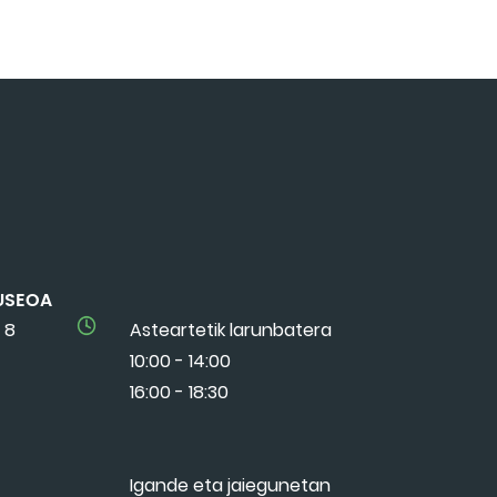
USEOA
 8
Asteartetik larunbatera
10:00 - 14:00
16:00 - 18:30
Igande eta jaiegunetan