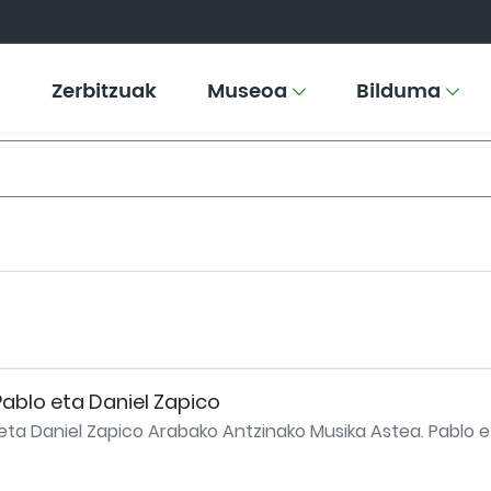
Zerbitzuak
Museoa
Bilduma
ablo eta Daniel Zapico
eta Daniel Zapico Arabako Antzinako Musika Astea. Pablo e