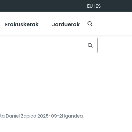
EU
|
ES
Erakusketak
Jarduerak
ta Daniel Zapico 2025-09-21 Igandea,