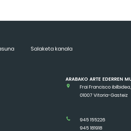
tasuna
Salaketa kanala
ARABAKO ARTE EDERREN M
Frai Francisco ibilbidea,
01007 Vitoria-Gasteiz
945 155226
945 181918