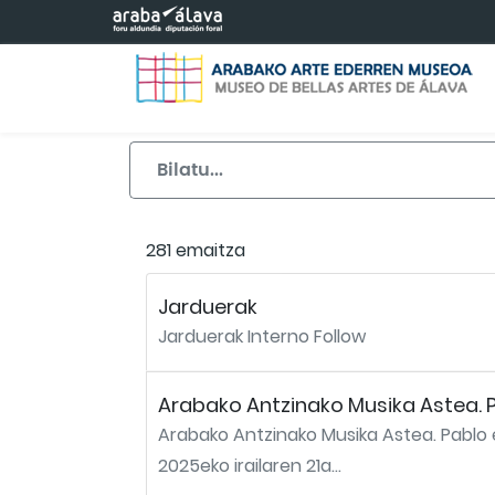
Eduki nagusira joan
281 emaitza
Jarduerak
Jarduerak Interno Follow
Arabako Antzinako Musika Astea. P
Arabako Antzinako Musika Astea. Pablo 
2025eko irailaren 21a...