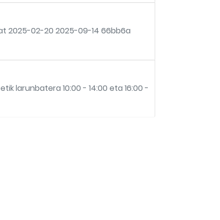
a bat 2025-02-20 2025-09-14 66bb6a
 larunbatera 10:00 - 14:00 eta 16:00 -