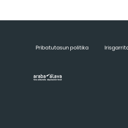
Pribatutasun politika
Irisgarri