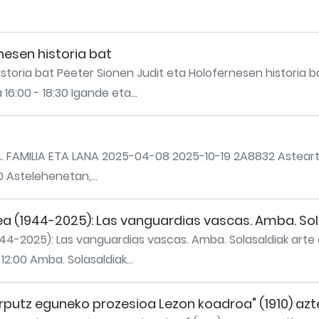
nesen historia bat
istoria bat Peeter Sionen Judit eta Holofernesen histori
16:00 - 18:30 Igande eta...
AMILIA ETA LANA 2025-04-08 2025-10-19 2A8832 Asteartetik
0 Astelehenetan,...
ea (1944-2025): Las vanguardias vascas. Amba. So
944-2025): Las vanguardias vascas. Amba. Solasaldiak art
12:00 Amba. Solasaldiak...
orputz eguneko prozesioa Lezon koadroa" (1910) azt