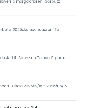
Salaverría margolariaren "Gorputz
unbata, 2025eko abenduaren 13a
da Judith Sáenz de Tejada. Bi garai
seoa. Bizkaia 2025/12/15 – 2026/05/15
 del cine español.