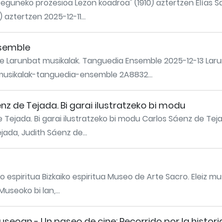
 eguneko prozesioa Lezon koadroa" (1910) aztertzen Elías 
aztertzen 2025-12-11...
nsemble
e Larunbat musikalak. Tanguedia Ensemble 2025-12-13 Lar
-musikalak-tanguedia-ensemble 2A8832...
z de Tejada. Bi garai ilustratzeko bi modu
Tejada. Bi garai ilustratzeko bi modu Carlos Sáenz de Teja
jada, Judith Sáenz de...
 espiritua Bizkaiko espiritua Museo de Arte Sacro. Eleiz mu
useoko bi lan,...
eoan - Un paseo de cine: Recorrido por la historia