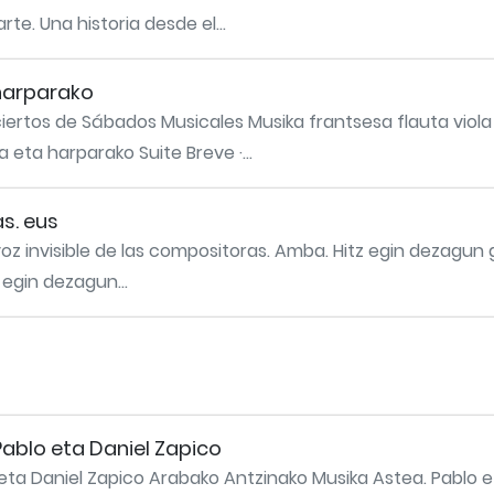
e. Una historia desde el...
 harparako
ertos de Sábados Musicales Musika frantsesa flauta viola
 eta harparako Suite Breve ·...
as. eus
voz invisible de las compositoras. Amba. Hitz egin dezagun g
 egin dezagun...
ablo eta Daniel Zapico
eta Daniel Zapico Arabako Antzinako Musika Astea. Pablo e