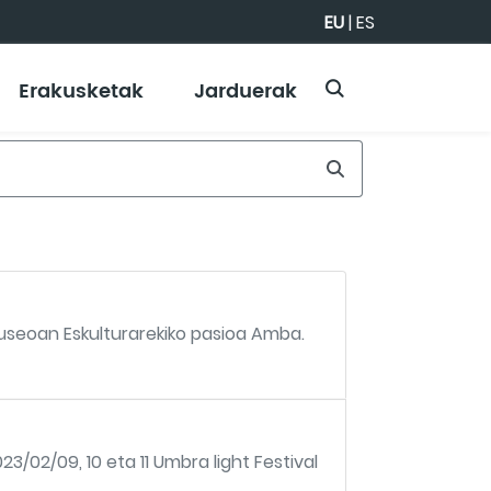
EU
|
ES
Erakusketak
Jarduerak
useoan Eskulturarekiko pasioa Amba.
23/02/09, 10 eta 11 Umbra light Festival