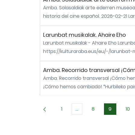
Amba. Solasaldiak arte ederren museoan 
historia del cine español. 2026-02-21 Lar
Larunbat musikalak. Ahaire Eho
Larunbat musikalak - Ahaire Eho Larunb
https://kulturaraba.eus/eu/-/larunbat-
Amba. Recorrido transversal ¡Cóm
Amba. Recorrido transversal ¡Cómo hemo
¡Cómo hemos cambiado! “Hurbileko paisai
1
...
8
9
10
Orrialdea
Intermediate Pages Use T
Orrialdea
Orrialdea
Orr