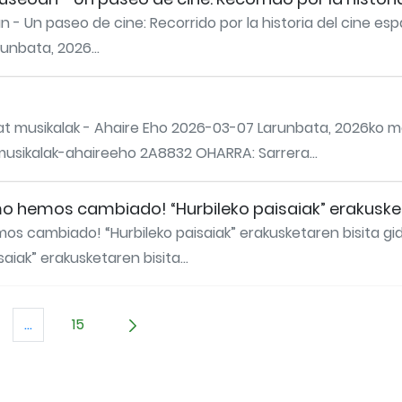
- Un paseo de cine: Recorrido por la historia del cine espa
unbata, 2026...
at musikalak - Ahaire Eho 2026-03-07 Larunbata, 2026ko ma
musikalak-ahaireeho 2A8832 OHARRA: Sarrera...
o hemos cambiado! “Hurbileko paisaiak” erakusket
s cambiado! “Hurbileko paisaiak” erakusketaren bisita gi
ak” erakusketaren bisita...
...
15
AB to navigate.
ialdea
Intermediate Pages Use TAB to navigate.
Orrialdea