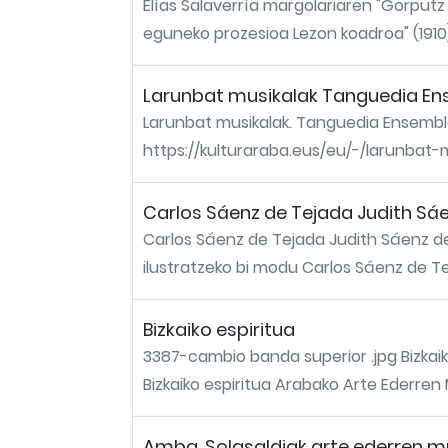
Elías Salaverría margolariaren "Gorputz
eguneko prozesioa Lezon koadroa" (1910) 
Larunbat musikalak Tanguedia E
Larunbat musikalak. Tanguedia Ensembl
https://kulturaraba.eus/eu/-/larunbat
Carlos Sáenz de Tejada Judith Sáen
Carlos Sáenz de Tejada Judith Sáenz de 
ilustratzeko bi modu Carlos Sáenz de Te
Bizkaiko espiritua
3387-cambio banda superior .jpg Bizkaiko
Bizkaiko espiritua Arabako Arte Ederren M
Amba. Solasaldiak arte ederren mus