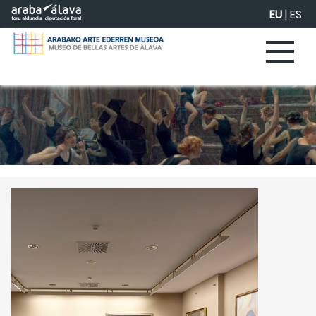
Eduki nagusira joan
EU
|
ES