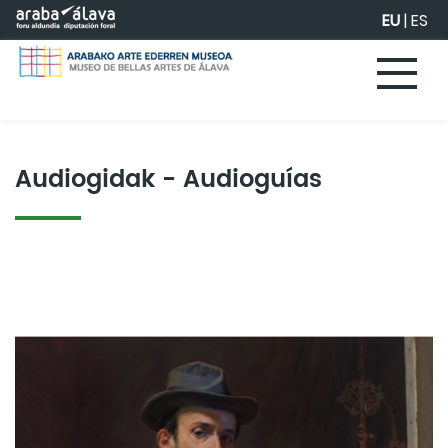
Eduki nagusira joan
EU
|
ES
Audiogidak - Audioguías