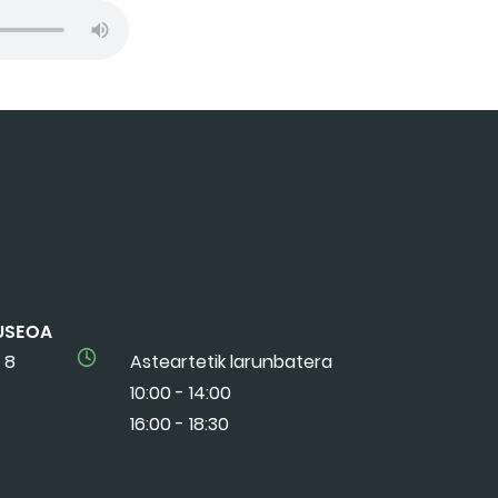
USEOA
 8
Asteartetik larunbatera
10:00 - 14:00
16:00 - 18:30