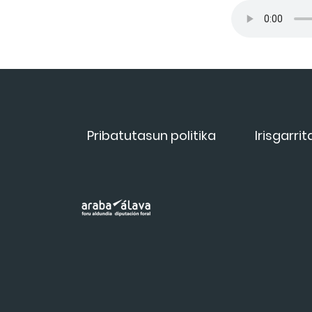
Pribatutasun politika
Irisgarri