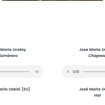
 Maria Ucelay
Jose Maria U
Sombrero
Chapea
ria Uzelai [EU]
José María U
Hat