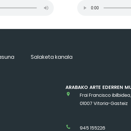
tasuna
Salaketa kanala
ARABAKO ARTE EDERREN M
Frai Francisco ibilbidea,
01007 Vitoria-Gasteiz
945 155226