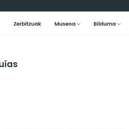
Zerbitzuak
Museoa
Bilduma
uías