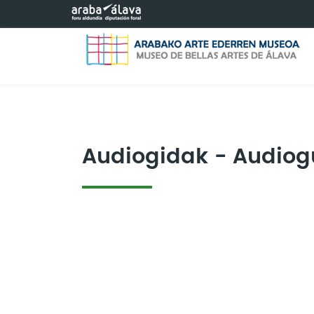
Eduki nagusira joan
Audiogidak - Audiog