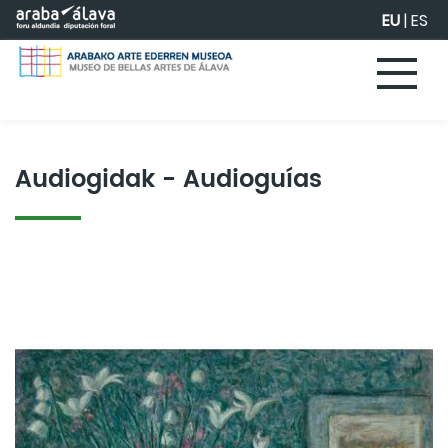
Eduki nagusira joan
EU
|
ES
Audiogidak - Audioguías