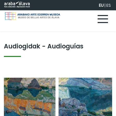
Eduki nagusira joan
EU
|
ES
Audiogidak - Audioguías