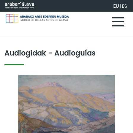
Eduki nagusira joan
EU
|
ES
Audiogidak - Audioguías