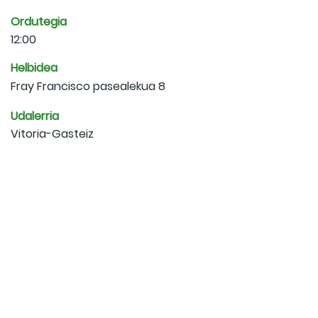
Ordutegia
12:00
Helbidea
Fray Francisco pasealekua 8
Udalerria
Vitoria-Gasteiz