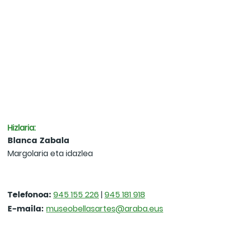
Hizlaria:
Blanca Zabala
Margolaria eta idazlea
Telefonoa:
945 155 226
|
945 181 918
E-maila:
museobellasartes@araba.eus