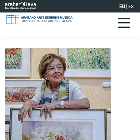
Eduki nagusira joan
EU
|
ES