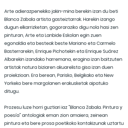
Arte adierazpenekiko jakin-mina berekin izan du beti
Blanca Zabala artista gasteiztarrak. Harekin izango
dugun elkarrizketan, gogoraraziko digu nola hasi zen
pinturan, Arte eta Lanbide Eskolan egin zuen
egonaldia eta besteak beste Mariano eta Carmelo
Basterrarekin, Enrique Pichotekin eta Enrique Suárez
Albarekin izandako harremana, eragina izan baitzuten
artistak natura biziaren akuarelista gisa izan duen
proiekzioan. Era berean, Parisko, Belgikako eta New
Yorkeko bere margolanen erakusketak aipatuko
ditugu.
Prozesu luze horri guztiari iaz "Blanca Zabala. Pintura y
poesía" antologiak eman zion amaiera, zeinean
pintura eta bere prosa poetikoko kontakizunak uztartu