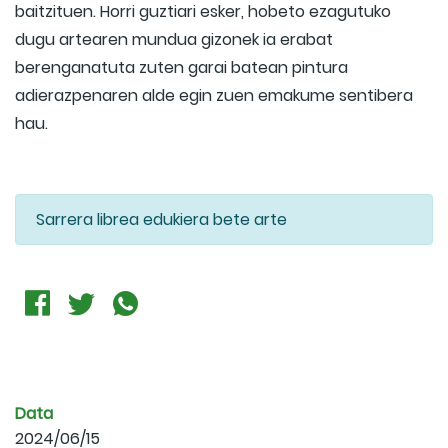
baitzituen. Horri guztiari esker, hobeto ezagutuko
dugu artearen mundua gizonek ia erabat
berenganatuta zuten garai batean pintura
adierazpenaren alde egin zuen emakume sentibera
hau.
Sarrera librea edukiera bete arte
Data
2024/06/15