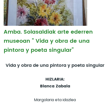
Amba. Solasaldiak arte ederren
museoan " Vida y obra de una
pintora y poeta singular"
Vida y obra de una pintora y poeta singular
HIZLARIA:
Blanca Zabala
Margolaria eta idazlea