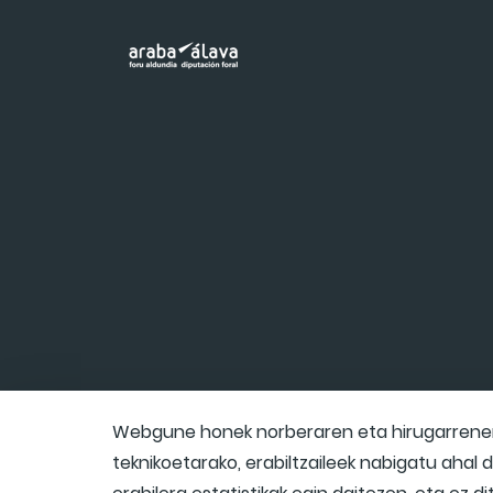
Webgune honek norberaren eta hirugarrenen 
teknikoetarako, erabiltzaileek nabigatu ahal