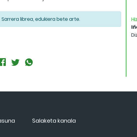
Sarrera librea, edukiera bete arte.
Hiz
Iñ
Di
tasuna
Salaketa kanala