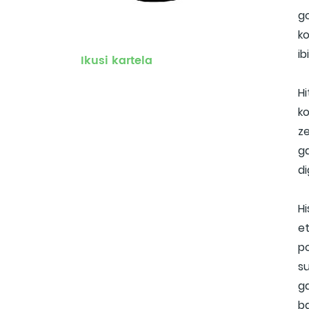
go
k
ib
Ikusi kartela
Hi
k
ze
ga
di
Hi
e
p
su
ga
ba