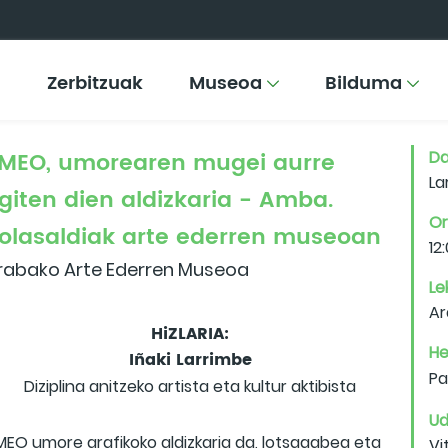
Zerbitzuak
Museoa
Bilduma
MEO, umorearen mugei aurre
Da
La
giten dien aldizkaria - Amba.
Or
olasaldiak arte ederren museoan
12
rabako Arte Ederren Museoa
Le
Ar
HiZLARIA:
He
Iñaki Larrimbe
Pa
Diziplina anitzeko artista eta kultur aktibista
Ud
MEO umore grafikoko aldizkaria da, lotsagabea eta
Vi