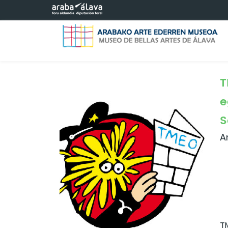
Eduki nagusira joan
T
e
S
A
T