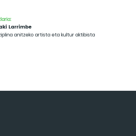
laria:
aki Larrimbe
ziplina anitzeko artista eta kultur aktibista