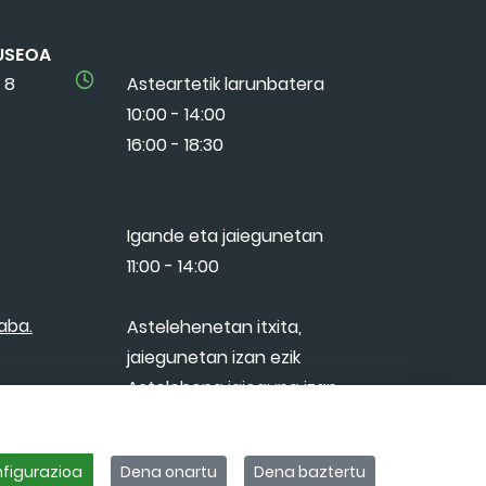
USEOA
 8
Asteartetik larunbatera
10:00 - 14:00
16:00 - 18:30
Igande eta jaiegunetan
11:00 - 14:00
aba.
Astelehenetan itxita,
jaiegunetan izan ezik
Astelehena jaieguna izan
bada, asteartean itxita
figurazioa
Dena onartu
Dena baztertu