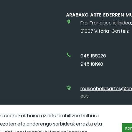
ARABAKO ARTE EDERREN M
Frai Francisco ibilbidea,
01007 Vitoria-Gasteiz
945 155226
945 181918
museobellasartes@ar
eus
cookie-ak baino ez ditu erabiltzen helburu
 dezaten eta ondorengo sarbideak erraztu eta
Kon