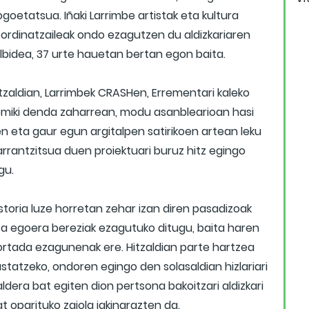
goetatsua. Iñaki Larrimbe artistak eta kultura
oordinatzaileak ondo ezagutzen du aldizkariaren
ilbidea, 37 urte hauetan bertan egon baita.
tzaldian, Larrimbek CRASHen, Errementari kaleko
omiki denda zaharrean, modu asanblearioan hasi
n eta gaur egun argitalpen satirikoen artean leku
rrantzitsua duen proiektuari buruz hitz egingo
gu.
storia luze horretan zehar izan diren pasadizoak
ta egoera bereziak ezagutuko ditugu, baita haren
ortada ezagunenak ere. Hitzaldian parte hartzea
statzeko, ondoren egingo den solasaldian hizlariari
ldera bat egiten dion pertsona bakoitzari aldizkari
t oparituko zaiola jakinarazten da.