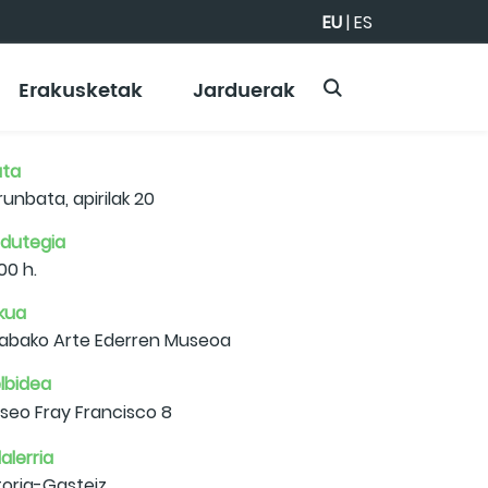
EU
|
ES
Erakusketak
Jarduerak
ta
runbata, apirilak 20
dutegia
:00 h.
kua
abako Arte Ederren Museoa
lbidea
seo Fray Francisco 8
alerria
toria-Gasteiz