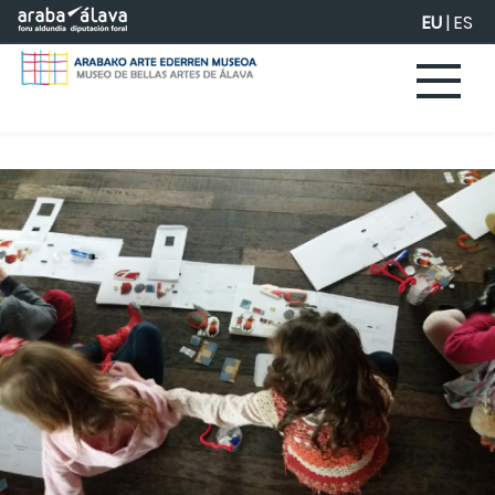
Eduki nagusira joan
EU
|
ES