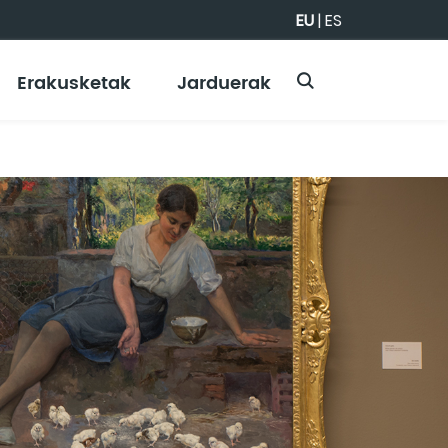
EU
|
ES
Erakusketak
Jarduerak