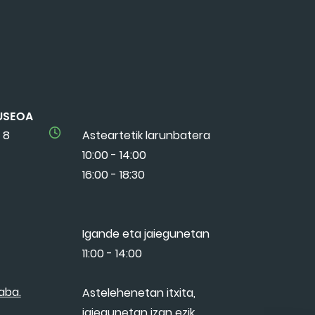
USEOA
 8
Asteartetik larunbatera
10:00 - 14:00
16:00 - 18:30
Igande eta jaiegunetan
11:00 - 14:00
aba.
Astelehenetan itxita,
jaiegunetan izan ezik