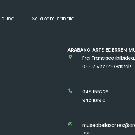
tasuna
Salaketa kanala
ARABAKO ARTE EDERREN M
Frai Francisco ibilbidea,
01007 Vitoria-Gasteiz
945 155226
945 181918
museobellasartes@ar
eus