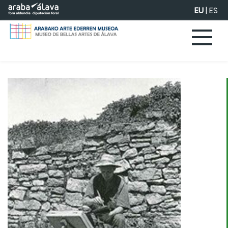
Eduki nagusira joan
EU
|
ES