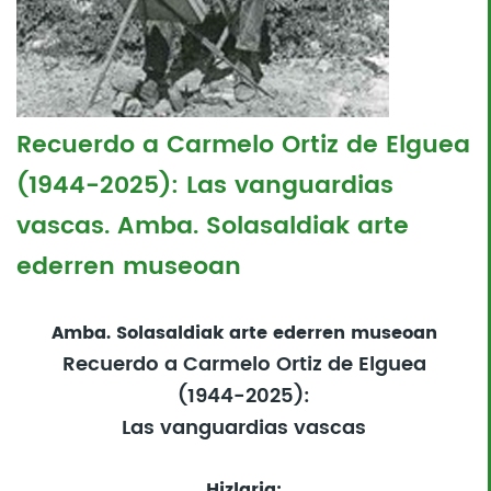
Recuerdo a Carmelo Ortiz de Elguea
(1944-2025): Las vanguardias
vascas. Amba. Solasaldiak arte
ederren museoan
Amba. Solasaldiak arte ederren museoan
Recuerdo a Carmelo Ortiz de Elguea
(1944-2025):
Las vanguardias vascas
Hizlaria: