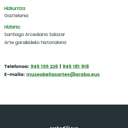
Hizkuntza
Gaztelania
Hizlaria:
Santiago Arcediano Salazar
Arte garaikideko historialaria
Telefonoa:
945 155 226
|
945 181 918
E-maila:
museobellasartes@araba.eus