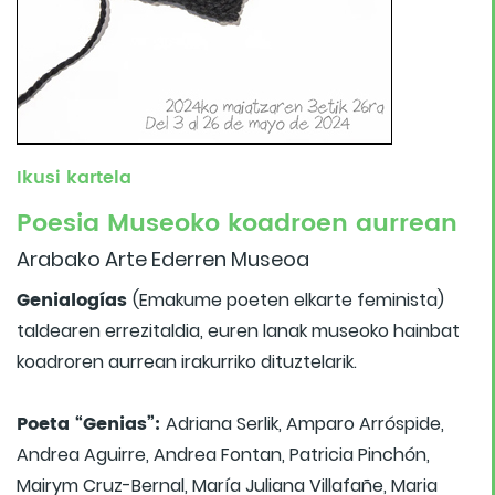
Ikusi kartela
Poesia Museoko koadroen aurrean
Arabako Arte Ederren Museoa
Genialogías
(Emakume poeten elkarte feminista)
taldearen errezitaldia, euren lanak museoko hainbat
koadroren aurrean irakurriko dituztelarik.
Poeta “Genias”:
Adriana Serlik, Amparo Arróspide,
Andrea Aguirre, Andrea Fontan, Patricia Pinchón,
Mairym Cruz-Bernal, María Juliana Villafañe, Maria