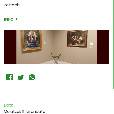
Palitachi.
INFO +
Data
Maiatzak 11, larunbata