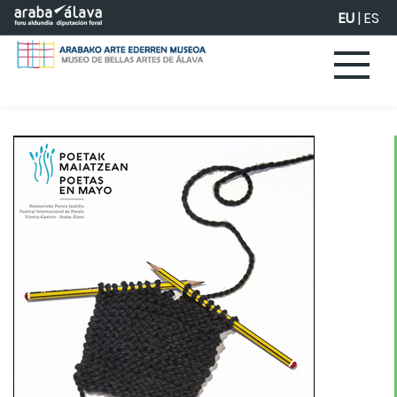
Eduki nagusira joan
EU
|
ES