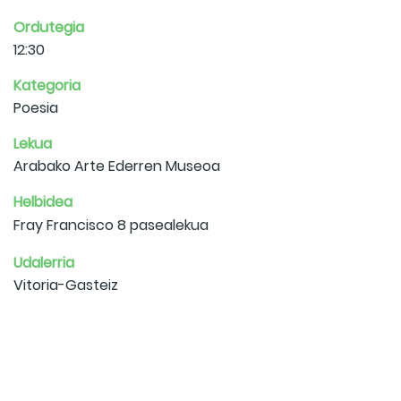
Ordutegia
12:30
Kategoria
Poesia
Lekua
Arabako Arte Ederren Museoa
Helbidea
Fray Francisco 8 pasealekua
Udalerria
Vitoria-Gasteiz