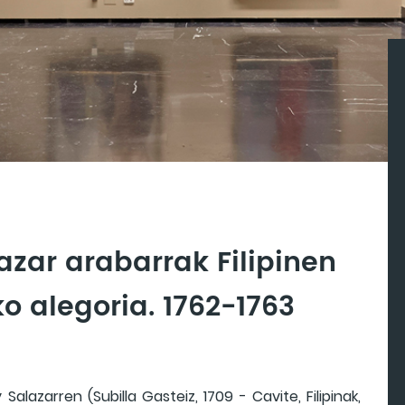
zar arabarrak Filipinen
o alegoria. 1762-1763
lazarren (Subilla Gasteiz, 1709 - Cavite, Filipinak,