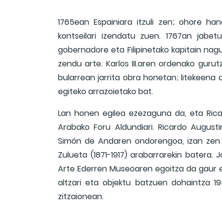
1765ean Espainiara itzuli zen; ohore han
kontseilari izendatu zuen. 1767an jabe
gobernadore eta Filipinetako kapitain nagu
zendu arte. Karlos III.aren ordenako guru
bularrean jarrita obra honetan; litekeena
egiteko arrazoietako bat.
Lan honen egilea ezezaguna da, eta Ric
Arabako Foru Aldundiari. Ricardo Augusti
Simón de Andaren ondorengoa, izan zen A
Zulueta (1871-1917) arabarrarekin batera. 
Arte Ederren Museoaren egoitza da gaur 
altzari eta objektu batzuen dohaintza 19
zitzaionean.