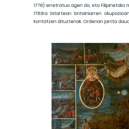
1776) erretratua ageri da, eta Filipinetak
1763ra bitartean britainiarren okupazio
kontatzen dituztenak. Ordenan jarrita daud