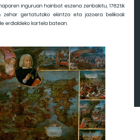
o maparen inguruan hainbat eszena zenbakitu, 1762tik
an zehar gertatutako ekintza eta jazoera belikoak
e erdialdeko kartela batean.