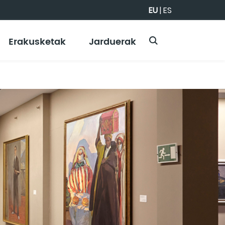
EU
|
ES
Erakusketak
Jarduerak