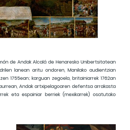
imón de Andak Alcalá de Henaresko Unibertsitatean
rilen lanean aritu ondoren, Manilako audientzian
zen 1755ean; karguan zegoela, britainiarrek 1762an
aurrean, Andak artxipelagoaren defentsa arrakasta
rrek eta espainiar berriek (mexikarrek) osatutako