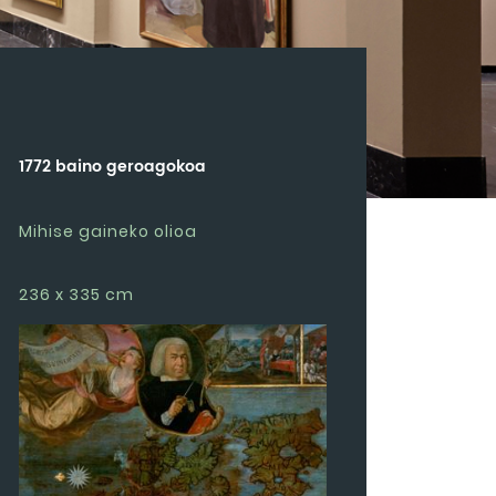
1772 baino geroagokoa
Mihise gaineko olioa
236 x 335 cm