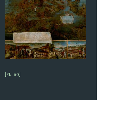
[Zk. 50]