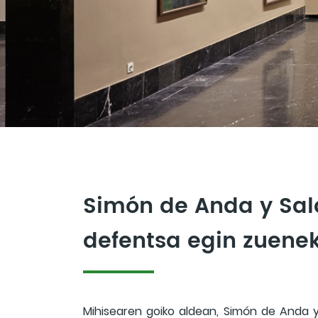
Simón de Anda y Sala
defentsa egin zuenek
Mihisearen goiko aldean, Simón de Anda y Sa