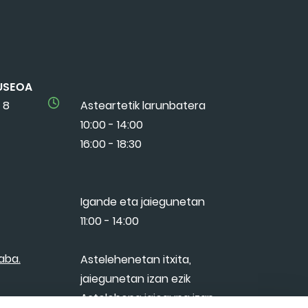
USEOA
 8
Asteartetik larunbatera
10:00 - 14:00
16:00 - 18:30
Igande eta jaiegunetan
11:00 - 14:00
aba.
Astelehenetan itxita,
jaiegunetan izan ezik
Astelehena jaieguna izan