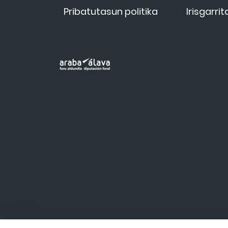
Pribatutasun politika
Irisgarri