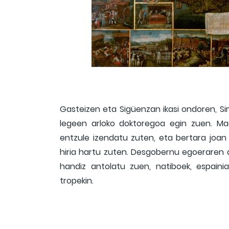
Gasteizen eta Sigüenzan ikasi ondoren, S
legeen arloko doktoregoa egin zuen. Mad
entzule izendatu zuten, eta bertara joan 
hiria hartu zuten. Desgobernu egoeraren 
handiz antolatu zuen, natiboek, espainia
tropekin.