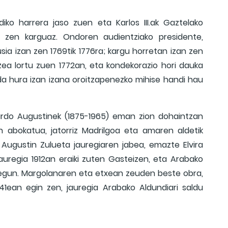
diko harrera jaso zuen eta Karlos III.ak Gaztelako
tu zen karguaz. Ondoren audientziako presidente,
sia izan zen 1769tik 1776ra; kargu horretan izan zen
tzea lortu zuen 1772an, eta kondekorazio hori dauka
 da hura izan izana oroitzapenezko mihise handi hau
ardo Augustinek (1875-1965) eman zion dohaintzan
n abokatua, jatorriz Madrilgoa eta amaren aldetik
ugustin Zulueta jauregiaren jabea, emazte Elvira
Jauregia 1912an eraiki zuten Gasteizen, eta Arabako
egun. Margolanaren eta etxean zeuden beste obra,
41ean egin zen, jauregia Arabako Aldundiari saldu