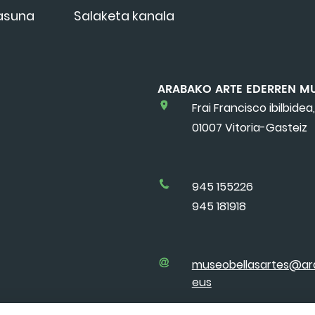
tasuna
Salaketa kanala
ARABAKO ARTE EDERREN M
Frai Francisco ibilbidea,
01007 Vitoria-Gasteiz
945 155226
945 181918
museobellasartes@ar
eus