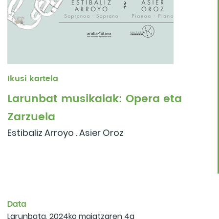
Ikusi kartela
Larunbat musikalak: Opera eta
Zarzuela
Estibaliz Arroyo . Asier Oroz
Data
Larunbata, 2024ko maiatzaren 4a