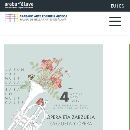
Eduki nagusira joan
EU
|
ES