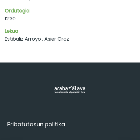
Ordutegia
12:30
Lekua
Estibaliz Arroyo . Asier Oroz
Pribatutasun politika