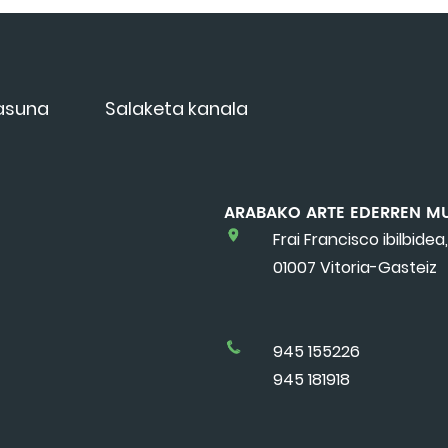
tasuna
Salaketa kanala
ARABAKO ARTE EDERREN M
Frai Francisco ibilbidea,
01007 Vitoria-Gasteiz
945 155226
945 181918