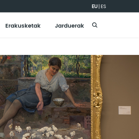
EU
|
ES
Erakusketak
Jarduerak