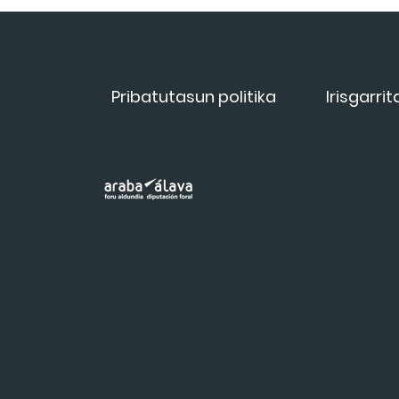
Pribatutasun politika
Irisgarri