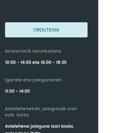
ORDUTEGIA
Asteartetik larunbatera
10:00 - 14:00 eta 16:00 - 18:30
Igande eta jaiegunetan
11:00 - 14:00
Astelehenetan, jaiegunak izan
ezik, itxita
Astelehena jaieguna izan bada,