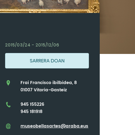
2015/03/24 - 2015/12/06
SARRERA DOAN
Frai Francisco ibilbidea, 8
01007 Vitoria-Gasteiz
945 155226
945 181918
museobellasartes@araba.eus