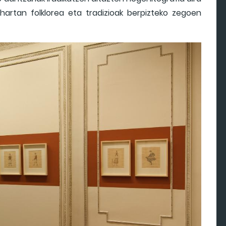
 hartan folklorea eta tradizioak berpizteko zegoen