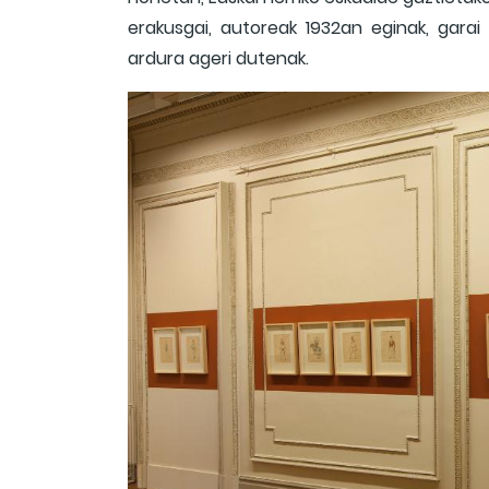
erakusgai, autoreak 1932an eginak, garai
ardura ageri dutenak.