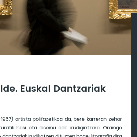
lde. Euskal Dantzariak
1957) artista polifazetikoa da, bere karreran zehar
uratik hasi eta diseinu edo irudigintzara. Oraingo
 dantzariak irudikatzen dituzten hogei litografia dira