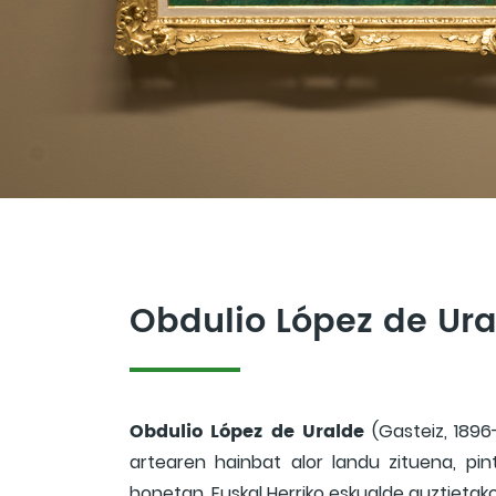
Obdulio López de Ura
Obdulio López de Uralde
(Gasteiz, 1896-
artearen hainbat alor landu zituena, pint
honetan, Euskal Herriko eskualde guztietako