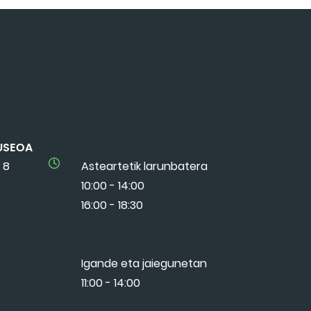
USEOA
 8
Asteartetik larunbatera
10:00 - 14:00
16:00 - 18:30
Igande eta jaiegunetan
11:00 - 14:00