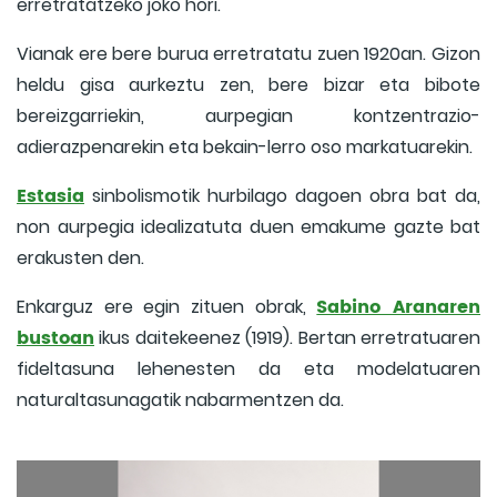
erretratatzeko joko hori.
Vianak ere bere burua erretratatu zuen 1920an. Gizon
heldu gisa aurkeztu zen, bere bizar eta bibote
bereizgarriekin, aurpegian kontzentrazio-
adierazpenarekin eta bekain-lerro oso markatuarekin.
Estasia
sinbolismotik hurbilago dagoen obra bat da,
non aurpegia idealizatuta duen emakume gazte bat
erakusten den.
Sabino Aranaren
Enkarguz ere egin zituen obrak,
bustoan
ikus daitekeenez (1919). Bertan erretratuaren
fideltasuna lehenesten da eta modelatuaren
naturaltasunagatik nabarmentzen da.