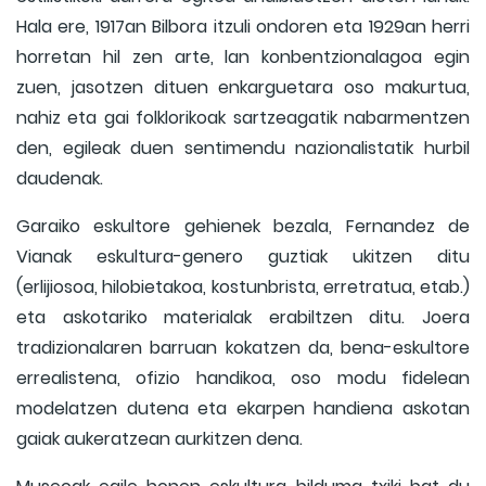
Hala ere, 1917an Bilbora itzuli ondoren eta 1929an herri
horretan hil zen arte, lan konbentzionalagoa egin
zuen, jasotzen dituen enkarguetara oso makurtua,
nahiz eta gai folklorikoak sartzeagatik nabarmentzen
den, egileak duen sentimendu nazionalistatik hurbil
daudenak.
Garaiko eskultore gehienek bezala, Fernandez de
Vianak eskultura-genero guztiak ukitzen ditu
(erlijiosoa, hilobietakoa, kostunbrista, erretratua, etab.)
eta askotariko materialak erabiltzen ditu. Joera
tradizionalaren barruan kokatzen da, bena-eskultore
errealistena, ofizio handikoa, oso modu fidelean
modelatzen dutena eta ekarpen handiena askotan
gaiak aukeratzean aurkitzen dena.