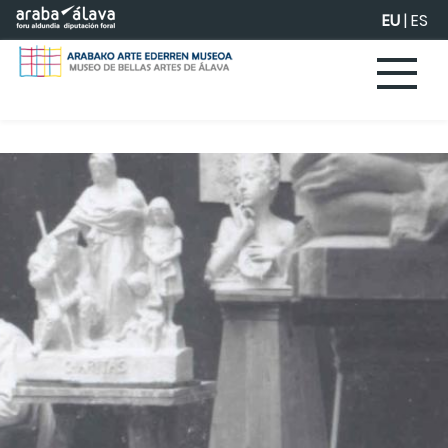
Eduki nagusira joan
EU
|
ES