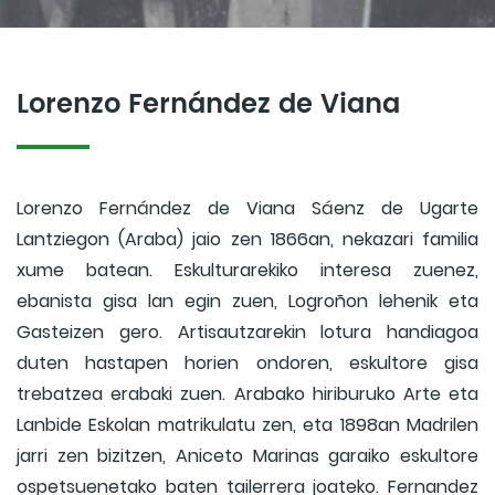
Lorenzo Fernández de Viana
Lorenzo Fernández de Viana Sáenz de Ugarte
Lantziegon (Araba) jaio zen 1866an, nekazari familia
xume batean. Eskulturarekiko interesa zuenez,
ebanista gisa lan egin zuen, Logroñon lehenik eta
Gasteizen gero. Artisautzarekin lotura handiagoa
duten hastapen horien ondoren, eskultore gisa
trebatzea erabaki zuen. Arabako hiriburuko Arte eta
Lanbide Eskolan matrikulatu zen, eta 1898an Madrilen
jarri zen bizitzen, Aniceto Marinas garaiko eskultore
ospetsuenetako baten tailerrera joateko. Fernandez