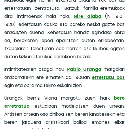
Museoak egile honen eskultura bilduma txiki bat du
erretratuan zentratuta. Batzuk familia-eremukoak
Nire alaba
dira, intimoenak, hala nola,
(h. 1916-
1920), edertasun klasiko eta bareko neska gazte bat
erakusten duena. Xehetasun handiz egindako obra
da, berokiaren lepoa apaintzen duten erliebeetan,
txapelaren tolesturan edo horren azpitik ihes egiten
duten kizkurretan ikus daitekeen bezala.
Pablo Uranga
Intimitatearen osagai hau
margolari
erretratu bat
arabarrarekin ere ematen da. 1908an
egin eta obra maitekiro eskaini zion.
bere
Urangak, berriz, Viana margotu zuen, hark
erretratua
estudioan modelatzen duen unean.
Artisten artean oso ohikoa zen beren lanabesekin eta
beren jarduera artistikoari balioa emanez elkar