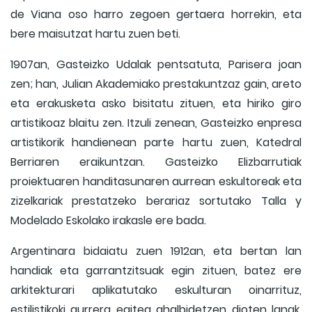
de Viana oso harro zegoen gertaera horrekin, eta
bere maisutzat hartu zuen beti.
1907an, Gasteizko Udalak pentsatuta, Parisera joan
zen; han, Julian Akademiako prestakuntzaz gain, areto
eta erakusketa asko bisitatu zituen, eta hiriko giro
artistikoaz blaitu zen. Itzuli zenean, Gasteizko enpresa
artistikorik handienean parte hartu zuen, Katedral
Berriaren eraikuntzan. Gasteizko Elizbarrutiak
proiektuaren handitasunaren aurrean eskultoreak eta
zizelkariak prestatzeko berariaz sortutako Talla y
Modelado Eskolako irakasle ere bada.
Argentinara bidaiatu zuen 1912an, eta bertan lan
handiak eta garrantzitsuak egin zituen, batez ere
arkitekturari aplikatutako eskulturan oinarrituz,
estilistikoki aurrera egitea ahalbidetzen dioten lanak.