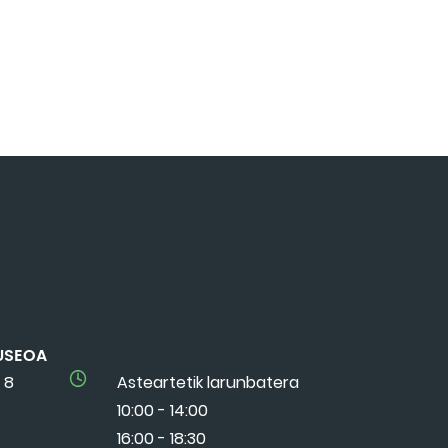
USEOA
 8
Asteartetik larunbatera
10:00 - 14:00
16:00 - 18:30