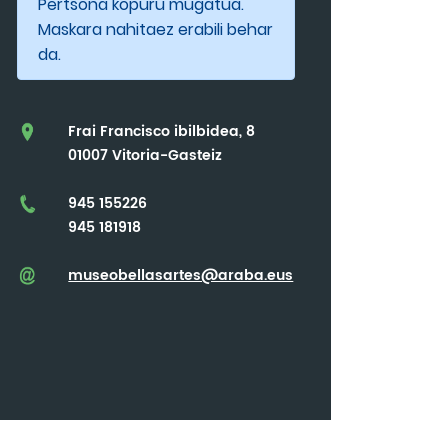
Pertsona kopuru mugatua.
Maskara nahitaez erabili behar
da.
Frai Francisco ibilbidea, 8
01007 Vitoria-Gasteiz
945 155226
945 181918
museobellasartes@araba.eus