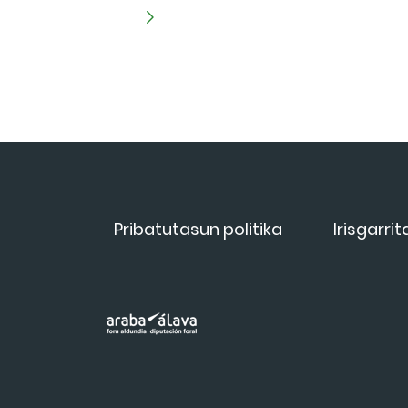
Pribatutasun politika
Irisgarri