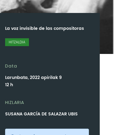
La voz invisible de las compositoras
HITZALDIA
Data
Larunbata, 2022 apirilak 9
12 h
HIZLARIA
SUSANA GARCÍA DE SALAZAR UBIS