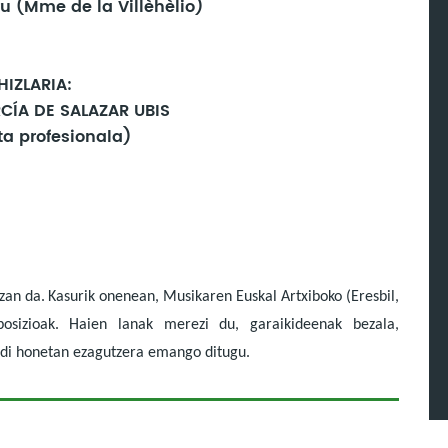
ru (Mme de la Villèhèlio)
HIZLARIA:
CÍA DE SALAZAR UBIS
ta profesionala)
zan da.
Kasurik onenean, Musikaren Euskal Artxiboko (Eresbil,
osizioak.
Haien lanak merezi du, garaikideenak bezala,
ldi honetan ezagutzera emango ditugu.