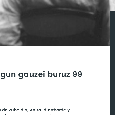
agun gauzei buruz 99
s
e Zubeldia, Anita Idiartborde y