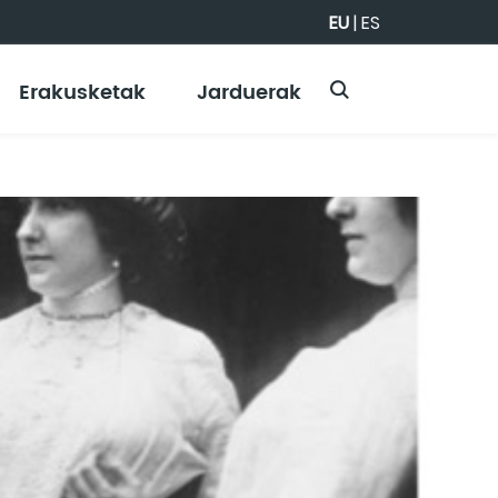
EU
|
ES
Erakusketak
Jarduerak