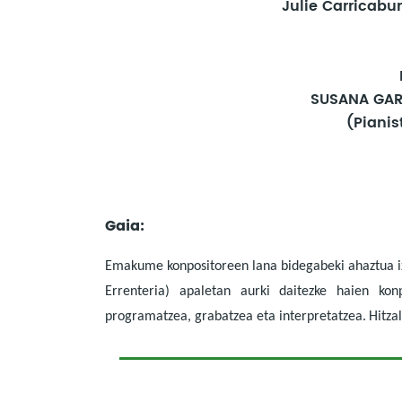
Julie Carricabu
SUSANA GAR
(Pianis
Gaia:
Emakume konpositoreen lana bidegabeki ahaztua i
Errenteria) apaletan aurki daitezke haien konp
programatzea, grabatzea eta interpretatzea.
Hitza