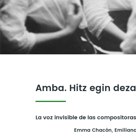
Amba. Hitz egin dez
La voz invisible de las compositora
Emma Chacón, Emiliana d