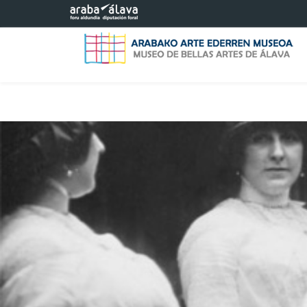
Eduki nagusira joan