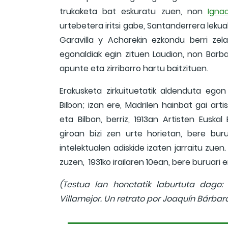
trukaketa bat eskuratu zuen, non
Igna
urtebetera iritsi gabe, Santanderrera leku
Garavilla y Acharekin ezkondu berri zela
egonaldiak egin zituen Laudion, non Barb
apunte eta zirriborro hartu baitzituen.
Erakusketa zirkuituetatik aldenduta egon
Bilbon; izan ere, Madrilen hainbat gai arti
eta Bilbon, berriz, 1913an Artisten Euskal 
giroan bizi zen urte horietan, bere bu
intelektualen adiskide izaten jarraitu zuen
zuzen, 1931ko irailaren 10ean, bere buruari 
(Testua lan honetatik laburtuta dago:
Villamejor. Un retrato por Joaquín Bárbar