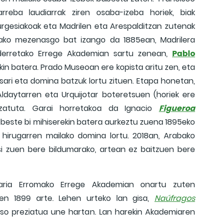
reba laudiarrak ziren osaba-izeba horiek, biak
rgesiakoak eta Madrilen eta Arespalditzan zutenak
alako mezenasgo bat izango da 1885ean, Madrilera
Pablo
derretako Errege Akademian sartu zenean,
in batera. Prado Museoan ere kopista aritu zen, eta
 sari eta domina batzuk lortu zituen. Etapa honetan,
Aldaytarren eta Urquijotar boteretsuen (horiek ere
Figueroa
tzatuta. Garai horretakoa da Ignacio
, beste bi mihiserekin batera aurkeztu zuena 1895eko
 hirugarren mailako domina lortu. 2018an, Arabako
i zuen bere bildumarako, artean ez baitzuen bere
laria Erromako Errege Akademian onartu zuten
zen 1899 arte. Lehen urteko lan gisa,
Naúfragos
 oso preziatua une hartan. Lan harekin Akademiaren