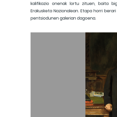
kalifikazio onenak lortu zituen, baita 
Erakusketa Nazionalean. Etapa horri berar
pentsiodunen galerian dagoena.