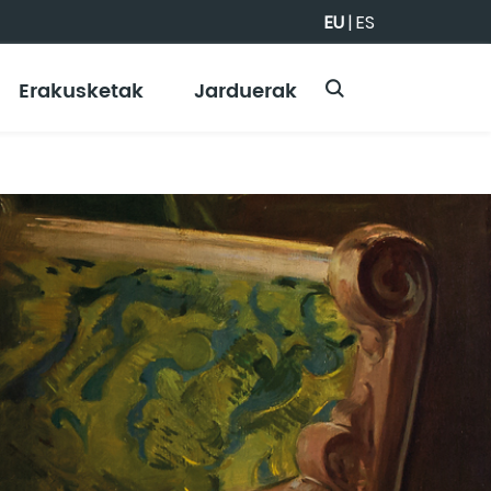
EU
|
ES
Erakusketak
Jarduerak