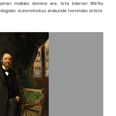
bigarren mailako domina ere, Arte Ederren 1897ko
i dagokio
Autorretratua
, erakunde horretako artista