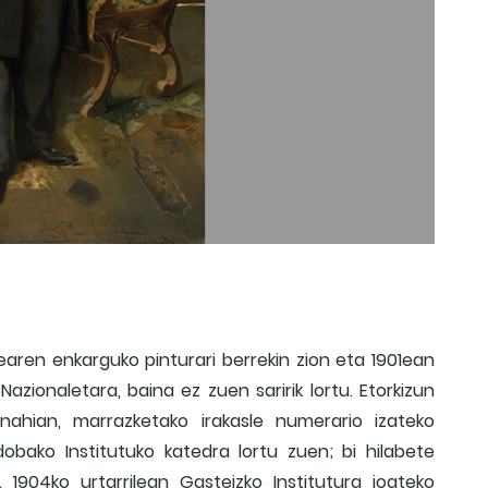
tearen enkarguko pinturari berrekin zion eta 1901ean
azionaletara, baina ez zuen saririk lortu. Etorkizun
nahian, marrazketako irakasle numerario izateko
obako Institutuko katedra lortu zuen; bi hilabete
1904ko urtarrilean Gasteizko Institutura joateko