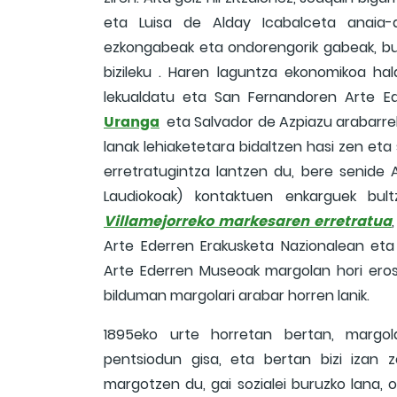
eta Luisa de Alday Icabalceta anaia-ar
ezkongabeak eta ondorengorik gabeak, bu
bizileku . Haren laguntza ekonomikoa h
lekualdatu eta San Fernandoren Arte E
Uranga
eta Salvador de Azpiazu arabarrek
lanak lehiaketetara bidaltzen hasi zen eta
erretratugintza lantzen du, bere senide 
Laudiokoak) kontaktuen enkarguek bul
Villamejorreko markesaren erretratua
Arte Ederren Erakusketa Nazionalean eta
Arte Ederren Museoak margolan hori eros
bilduman margolari arabar horren lanik.
1895eko urte horretan bertan, margo
pentsiodun gisa, eta bertan bizi izan 
margotzen du, gai sozialei buruzko lana,