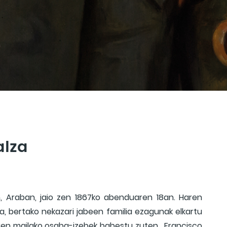
alza
n, Araban, jaio zen 1867ko abenduaren 18an. Haren
a, bertako nekazari jabeen familia ezagunak elkartu
garren mailako osaba-izebek babestu zuten. Francisco