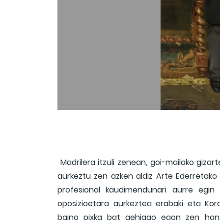
Madrilera itzuli zenean, goi-mailako gizar
aurkeztu zen azken aldiz Arte Ederretako N
profesional kaudimendunari aurre egin 
oposizioetara aurkeztea erabaki eta Kord
baino pixka bat gehiago egon zen han. 