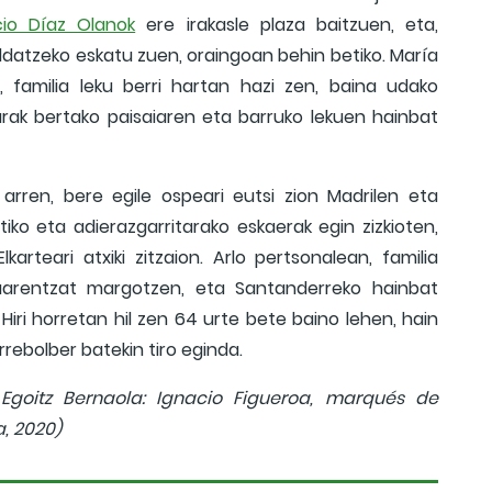
cio Díaz Olanok
ere irakasle plaza baitzuen, eta,
aldatzeko eskatu zuen, oraingoan behin betiko. María
, familia leku berri hartan hazi zen, baina udako
arak bertako paisaiaren eta barruko lekuen hainbat
 arren, bere egile ospeari eutsi zion Madrilen eta
stiko eta adierazgarritarako eskaerak egin zizkioten,
Elkarteari atxiki zitzaion. Arlo pertsonalean, familia
ruarentzat margotzen, eta Santanderreko hainbat
. Hiri horretan hil zen 64 urte bete baino lehen, hain
errebolber batekin tiro eginda.
 Egoitz Bernaola: Ignacio Figueroa, marqués de
a, 2020)