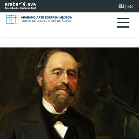
Eduki nagusira joan
EU
|
ES