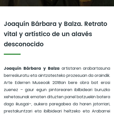
Joaquín Bárbara y Balza. Retrato
vital y artístico de un alavés
desconocido
Joaquín Bárbara y Balza
artistaren arabartasuna
berreskuratu eta aintzatesteko prozesuan da oraindik.
Arte Ederren Museoak 2018an bere obra bat erosi
zuenez – gaur egun pintorearen ibilbideari buruzko
xehetasunak ematen dituzten panel batzuekin batera
dago ikusgai–, aukera paregabea da haren jatorriari,
prestakuntzari eta ibilbideari heltzeko eta Arabarrei