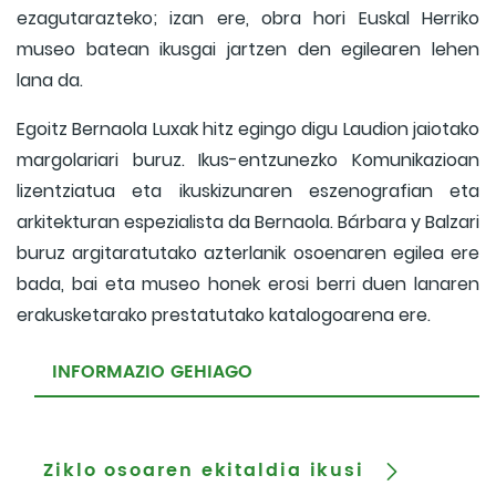
ezagutarazteko; izan ere, obra hori Euskal Herriko
museo batean ikusgai jartzen den egilearen lehen
lana da.
Egoitz Bernaola Luxak hitz egingo digu Laudion jaiotako
margolariari buruz. Ikus-entzunezko Komunikazioan
lizentziatua eta ikuskizunaren eszenografian eta
arkitekturan espezialista da Bernaola. Bárbara y Balzari
buruz argitaratutako azterlanik osoenaren egilea ere
bada, bai eta museo honek erosi berri duen lanaren
erakusketarako prestatutako katalogoarena ere.
INFORMAZIO GEHIAGO
Ziklo osoaren ekitaldia ikusi