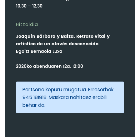
10,30 – 12,30
Hitzaldia
Joaquín Bárbara y Balza. Retrato vital y
artístico de un alavés desconocido
Egoitz Bernaola Luxa
2020ko abenduaren 12a. 12:00
Pertsona kopuru mugatua. Erreserbak
945 181918. Maskara nahitaez erabili
behar da.