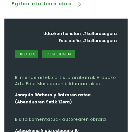
Egilea eta bere obra
Udazken honetan, #kulturasegura
Este otoño, #kulturasegura
HITZALDIA
BISITA GIDATUA
Bi mende arteko artista arabarrak Arabako
Arte Eder Museoaren bilduman zikloa
Joaquín Bárbara y Balzaren astea
(Abenduaren 9etik 12era)
Bisita komentatuak autorearen obrara
Azteazkena 9 eta osteguna 10