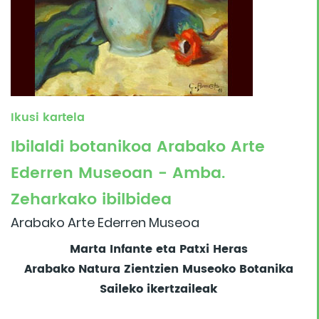
Ikusi kartela
Ibilaldi botanikoa Arabako Arte
Ederren Museoan - Amba.
Zeharkako ibilbidea
Arabako Arte Ederren Museoa
Marta Infante eta Patxi Heras
Arabako Natura Zientzien Museoko Botanika
Saileko ikertzaileak