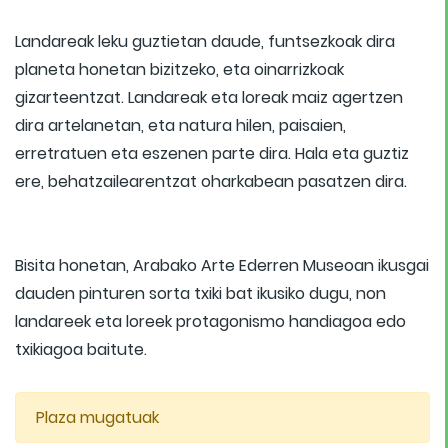
Landareak leku guztietan daude, funtsezkoak dira
planeta honetan bizitzeko, eta oinarrizkoak
gizarteentzat. Landareak eta loreak maiz agertzen
dira artelanetan, eta natura hilen, paisaien,
erretratuen eta eszenen parte dira. Hala eta guztiz
ere, behatzailearentzat oharkabean pasatzen dira.
Bisita honetan, Arabako Arte Ederren Museoan ikusgai
dauden pinturen sorta txiki bat ikusiko dugu, non
landareek eta loreek protagonismo handiagoa edo
txikiagoa baitute.
Plaza mugatuak