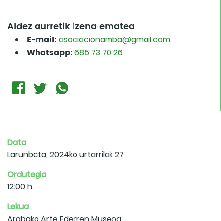
Aldez aurretik izena ematea
E-mail:
asociacionamba@gmail.com
Whatsapp:
685 73 70 26
Data
Larunbata, 2024ko urtarrilak 27
Ordutegia
12:00 h.
Lekua
Arabako Arte Ederren Museoa