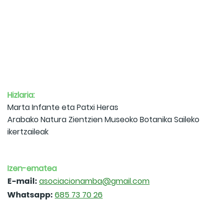
Hizlaria:
Marta Infante eta Patxi Heras
Arabako Natura Zientzien Museoko Botanika Saileko
ikertzaileak
Izen-ematea
E-mail:
asociacionamba@gmail.com
Whatsapp:
685 73 70 26