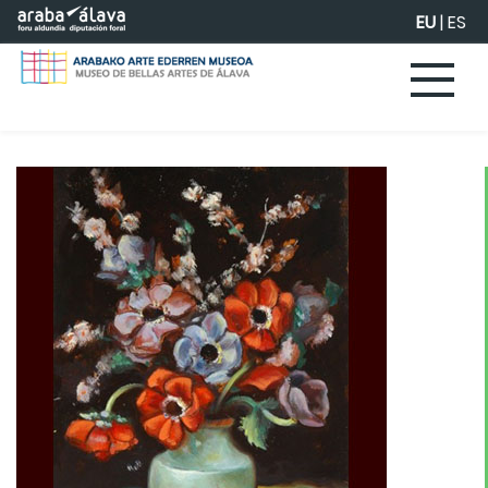
Eduki nagusira joan
EU
|
ES