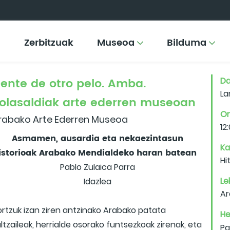
Zerbitzuak
Museoa
Bilduma
ente de otro pelo. Amba.
Da
La
olasaldiak arte ederren museoan
Or
rabako Arte Ederren Museoa
12
Asmamen, ausardia eta nekaezintasun
Ka
istorioak Arabako Mendialdeko haran batean
Hi
Pablo Zulaica Parra
Le
Idazlea
Ar
ortzuk izan ziren antzinako Arabako patata
He
ltzaileak, herrialde osorako funtsezkoak zirenak, eta
Pa