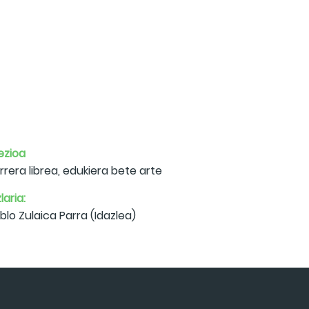
ezioa
rrera librea, edukiera bete arte
laria:
blo Zulaica Parra (Idazlea)