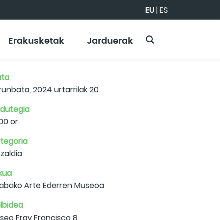
EU
|
ES
Erakusketak
Jarduerak
ta
runbata, 2024 urtarrilak 20
dutegia
:00 or.
tegoria
tzaldia
kua
abako Arte Ederren Museoa
lbidea
seo Fray Francisco 8