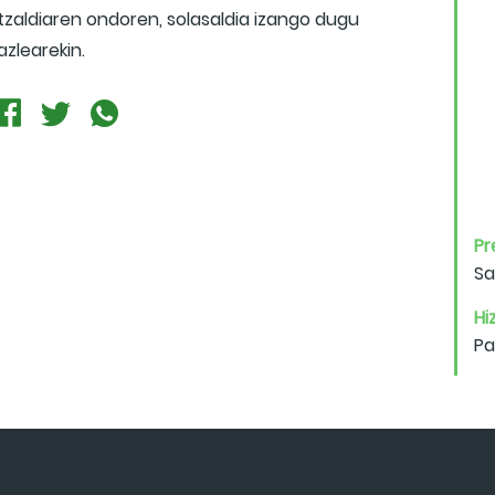
tzaldiaren ondoren, solasaldia izango dugu
azlearekin.
Pr
Sa
Hiz
Pa