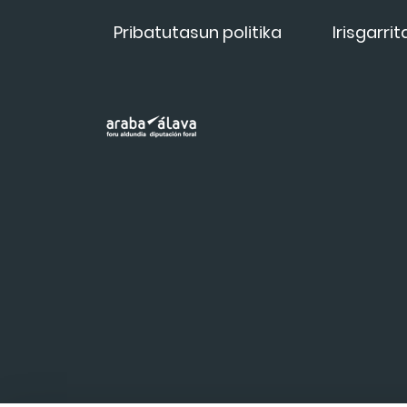
Pribatutasun politika
Irisgarri