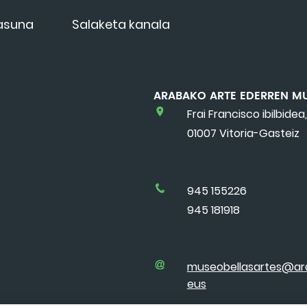
tasuna
Salaketa kanala
ARABAKO ARTE EDERREN M
Frai Francisco ibilbidea,
01007 Vitoria-Gasteiz
945 155226
945 181918
museobellasartes@ar
eus