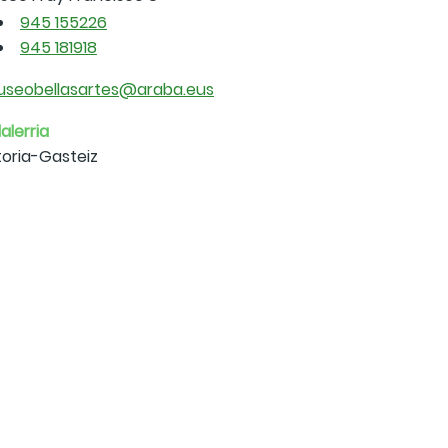
945 155226
945 181918
seobellasartes@araba.eus
alerria
toria-Gasteiz