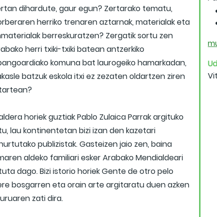
ertan dihardute, gaur egun? Zertarako tematu,
orberaren herriko trenaren aztarnak, materialak eta
mmaterialak berreskuratzen? Zergatik sortu zen
mu
abako herri txiki-txiki batean antzerkiko
bangoardiako komuna bat laurogeiko hamarkadan,
Ud
Vi
akasle batzuk eskola itxi ez zezaten oldartzen ziren
itartean?
ldera horiek guztiak Pablo Zulaica Parrak argituko
tu, lau kontinentetan bizi izan den kazetari
hurtutako publizistak. Gasteizen jaio zen, baina
maren aldeko familiari esker Arabako Mendialdeari
tuta dago. Bizi istorio horiek Gente de otro pelo
ere bosgarren eta orain arte argitaratu duen azken
buruaren zati dira.