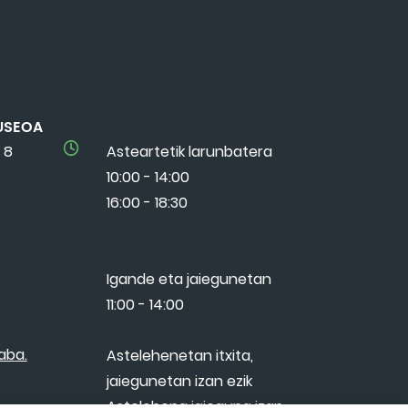
USEOA
 8
Asteartetik larunbatera
10:00 - 14:00
16:00 - 18:30
Igande eta jaiegunetan
11:00 - 14:00
aba.
Astelehenetan itxita,
jaiegunetan izan ezik
Astelehena jaieguna izan