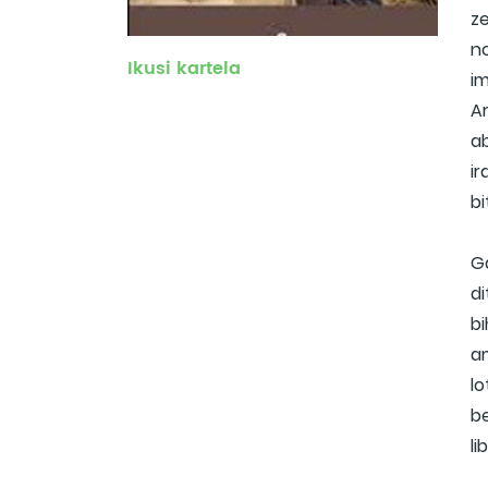
z
n
Ikusi kartela
i
Ar
a
ir
b
Ga
di
bi
a
lo
b
li