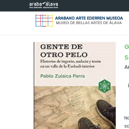
Eduki nagusira joan
G
S
A
N
sa