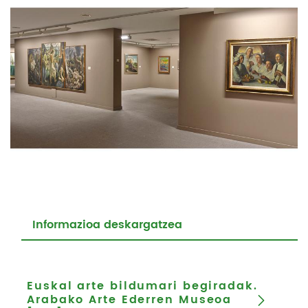
Informazioa deskargatzea
Euskal arte bildumari begiradak.
Arabako Arte Ederren Museoa