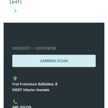
[pdf]
2020/01/17 – 2021/09/26
SARRERA DOAN
Frai Francisco ibilbidea, 8
01007 Vitoria-Gasteiz
945 155226