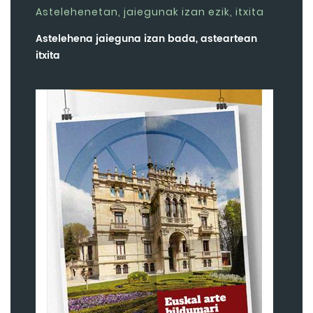
Astelehenetan, jaiegunak izan ezik, itxita
Astelehena jaieguna izan bada, asteartean
itxita