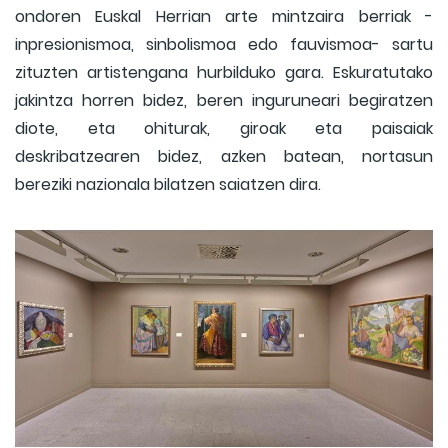
ondoren Euskal Herrian arte mintzaira berriak -
inpresionismoa, sinbolismoa edo fauvismoa- sartu
zituzten artistengana hurbilduko gara. Eskuratutako
jakintza horren bidez, beren inguruneari begiratzen
diote, eta ohiturak, giroak eta paisaiak
deskribatzearen bidez, azken batean, nortasun
bereziki nazionala bilatzen saiatzen dira.