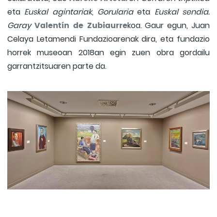
eta
Euskal agintariak
,
Gorularia
eta
Euskal sendia.
Valentín de Zubiaurre
Garay
koa. Gaur egun, Juan
Celaya Letamendi Fundazioarenak dira, eta fundazio
horrek museoan 2018an egin zuen obra gordailu
garrantzitsuaren parte da.