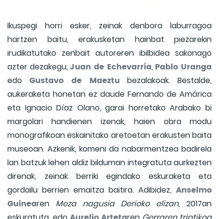
Ikuspegi horri esker, zeinak denbora laburragoa
hartzen baitu, erakusketan hainbat piezarekin
irudikatutako zenbait autoreren ibilbidea sakonago
Juan de Echevarría
Pablo Uranga
azter dezakegu,
,
Gustavo de Maeztu
edo
bezalakoak. Bestalde,
aukeraketa honetan ez daude Fernando de Amárica
eta Ignacio Díaz Olano, garai horretako Arabako bi
margolari handienen izenak, haien obra modu
monografikoan eskainitako aretoetan erakusten baita
museoan. Azkenik, komeni da nabarmentzea badirela
lan batzuk lehen aldiz bilduman integratuta aurkezten
direnak, zeinak berriki egindako eskuraketa eta
Anselmo
gordailu berrien emaitza baitira. Adibidez,
Guinea
ren
Meza nagusia Derioko elizan
, 2017an
Aurelio Arteta
eskuratuta, edo
ren
Gerraren triptikoa