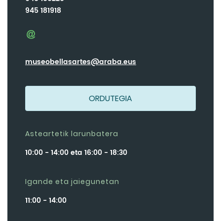
945 181918
museobellasartes@araba.eus
ORDUTEGIA
Asteartetik larunbatera
10:00 - 14:00 eta 16:00 - 18:30
Igande eta jaiegunetan
11:00 - 14:00