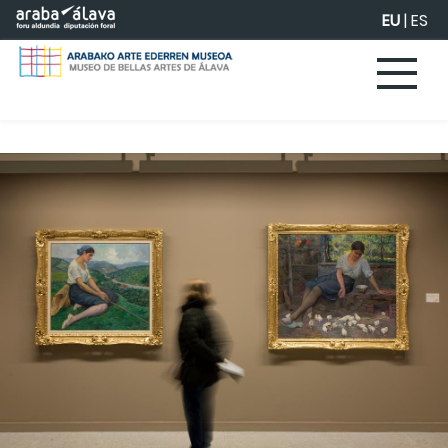
Eduki nagusira joan
EU
|
ES