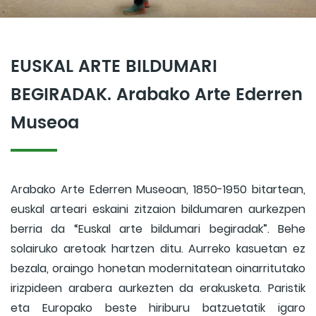
EUSKAL ARTE BILDUMARI
BEGIRADAK. Arabako Arte Ederren
Museoa
Arabako Arte Ederren Museoan, 1850-1950 bitartean,
euskal arteari eskaini zitzaion bildumaren aurkezpen
berria da “Euskal arte bildumari begiradak”. Behe
solairuko aretoak hartzen ditu. Aurreko kasuetan ez
bezala, oraingo honetan modernitatean oinarritutako
irizpideen arabera aurkezten da erakusketa. Paristik
eta Europako beste hiriburu batzuetatik igaro