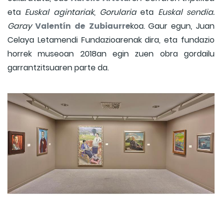
eta
Euskal agintariak
,
Gorularia
eta
Euskal sendia.
Valentín de Zubiaurre
Garay
koa. Gaur egun, Juan
Celaya Letamendi Fundazioarenak dira, eta fundazio
horrek museoan 2018an egin zuen obra gordailu
garrantzitsuaren parte da.