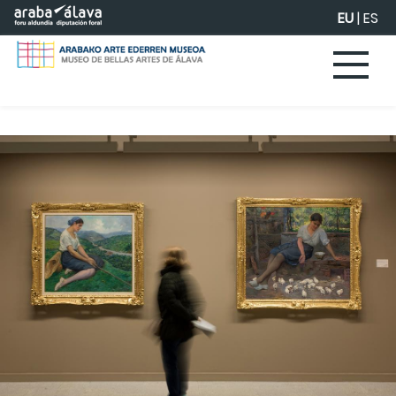
Eduki nagusira joan
EU
|
ES