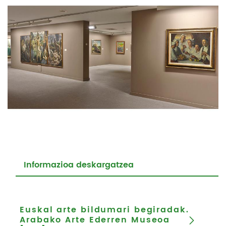
Informazioa deskargatzea
Euskal arte bildumari begiradak.
Arabako Arte Ederren Museoa