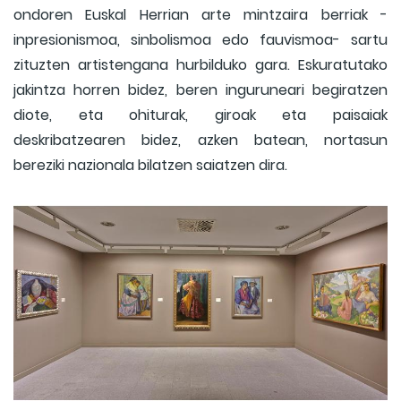
ondoren Euskal Herrian arte mintzaira berriak -
inpresionismoa, sinbolismoa edo fauvismoa- sartu
zituzten artistengana hurbilduko gara. Eskuratutako
jakintza horren bidez, beren inguruneari begiratzen
diote, eta ohiturak, giroak eta paisaiak
deskribatzearen bidez, azken batean, nortasun
bereziki nazionala bilatzen saiatzen dira.