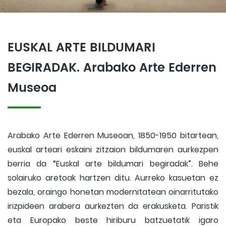
EUSKAL ARTE BILDUMARI
BEGIRADAK. Arabako Arte Ederren
Museoa
Arabako Arte Ederren Museoan, 1850-1950 bitartean,
euskal arteari eskaini zitzaion bildumaren aurkezpen
berria da “Euskal arte bildumari begiradak”. Behe
solairuko aretoak hartzen ditu. Aurreko kasuetan ez
bezala, oraingo honetan modernitatean oinarritutako
irizpideen arabera aurkezten da erakusketa. Paristik
eta Europako beste hiriburu batzuetatik igaro