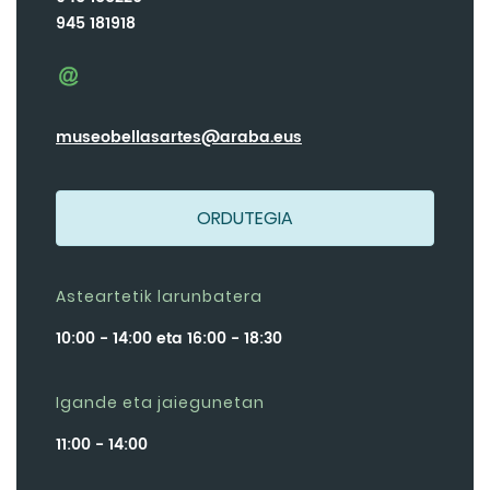
945 181918
museobellasartes@araba.eus
ORDUTEGIA
Asteartetik larunbatera
10:00 - 14:00 eta 16:00 - 18:30
Igande eta jaiegunetan
11:00 - 14:00