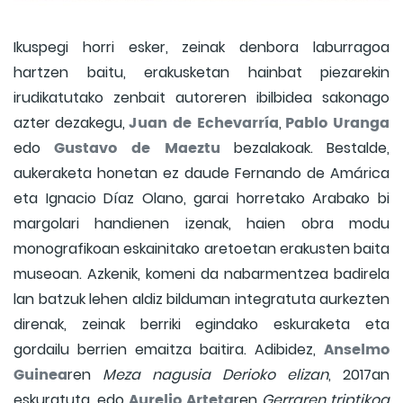
Ikuspegi horri esker, zeinak denbora laburragoa
hartzen baitu, erakusketan hainbat piezarekin
irudikatutako zenbait autoreren ibilbidea sakonago
Juan de Echevarría
Pablo Uranga
azter dezakegu,
,
Gustavo de Maeztu
edo
bezalakoak. Bestalde,
aukeraketa honetan ez daude Fernando de Amárica
eta Ignacio Díaz Olano, garai horretako Arabako bi
margolari handienen izenak, haien obra modu
monografikoan eskainitako aretoetan erakusten baita
museoan. Azkenik, komeni da nabarmentzea badirela
lan batzuk lehen aldiz bilduman integratuta aurkezten
direnak, zeinak berriki egindako eskuraketa eta
Anselmo
gordailu berrien emaitza baitira. Adibidez,
Guinea
ren
Meza nagusia Derioko elizan
, 2017an
Aurelio Arteta
eskuratuta, edo
ren
Gerraren triptikoa