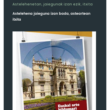
Astelehenetan, jaiegunak izan ezik, itxita
Astelehena jaieguna izan bada, asteartean
itxita