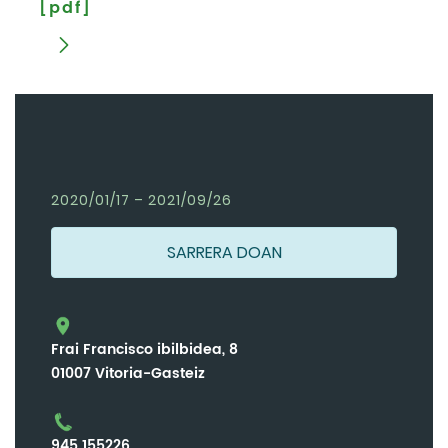
[pdf]
2020/01/17 – 2021/09/26
SARRERA DOAN
Frai Francisco ibilbidea, 8
01007 Vitoria-Gasteiz
945 155226