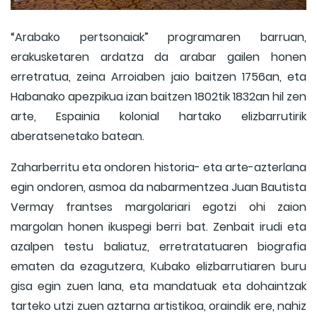
“Arabako pertsonaiak” programaren barruan,
erakusketaren ardatza da arabar gailen honen
erretratua, zeina Arroiaben jaio baitzen 1756an, eta
Habanako apezpikua izan baitzen 1802tik 1832an hil zen
arte, Espainia kolonial hartako elizbarrutirik
aberatsenetako batean.
Zaharberritu eta ondoren historia- eta arte-azterlana
egin ondoren, asmoa da nabarmentzea Juan Bautista
Vermay frantses margolariari egotzi ohi zaion
margolan honen ikuspegi berri bat. Zenbait irudi eta
azalpen testu baliatuz, erretratatuaren biografia
ematen da ezagutzera, Kubako elizbarrutiaren buru
gisa egin zuen lana, eta mandatuak eta dohaintzak
tarteko utzi zuen aztarna artistikoa, oraindik ere, nahiz