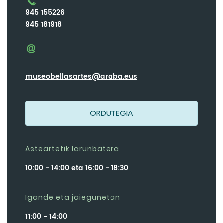
945 155226
945 181918
museobellasartes@araba.eus
ORDUTEGIA
Asteartetik larunbatera
10:00 - 14:00 eta 16:00 - 18:30
Igande eta jaiegunetan
11:00 - 14:00