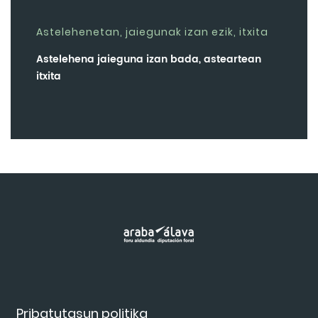
Astelehenetan, jaiegunak izan ezik, itxita
Astelehena jaieguna izan bada, asteartean
itxita
Pribatutasun politika