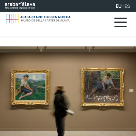
Eduki nagusira joan
EU
|
ES