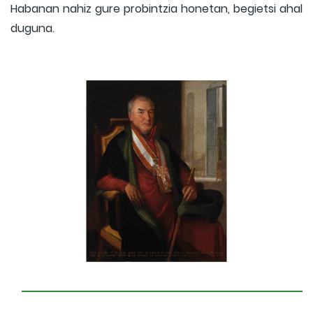
Habanan nahiz gure probintzia honetan, begietsi ahal
duguna.