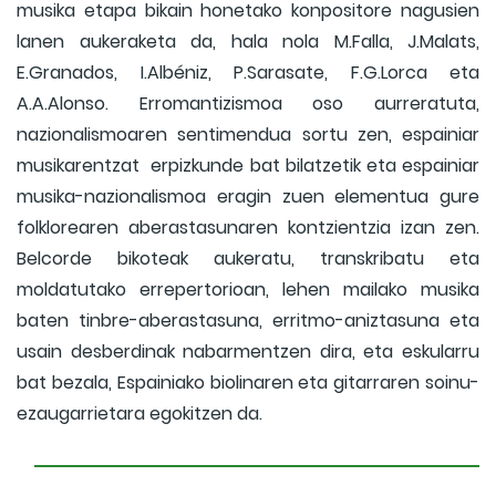
musika etapa bikain honetako konpositore nagusien
lanen aukeraketa da, hala nola M.Falla, J.Malats,
E.Granados, I.Albéniz, P.Sarasate, F.G.Lorca eta
A.A.Alonso. Erromantizismoa oso aurreratuta,
nazionalismoaren sentimendua sortu zen, espainiar
musikarentzat erpizkunde bat bilatzetik eta espainiar
musika-nazionalismoa eragin zuen elementua gure
folklorearen aberastasunaren kontzientzia izan zen.
Belcorde bikoteak aukeratu, transkribatu eta
moldatutako errepertorioan, lehen mailako musika
baten tinbre-aberastasuna, erritmo-aniztasuna eta
usain desberdinak nabarmentzen dira, eta eskularru
bat bezala, Espainiako biolinaren eta gitarraren soinu-
ezaugarrietara egokitzen da.