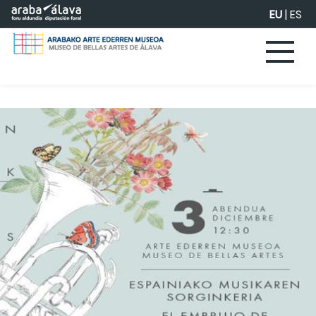
Eduki nagusira joan
EU
|
ES