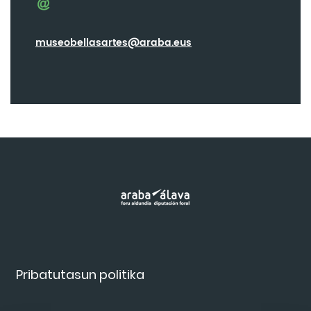
museobellasartes@araba.eus
Pribatutasun politika