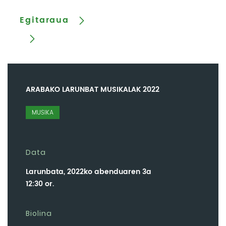
Egitaraua
ARABAKO LARUNBAT MUSIKALAK 2022
MUSIKA
Data
Larunbata, 2022ko abenduaren 3a
12:30 or.
Biolina