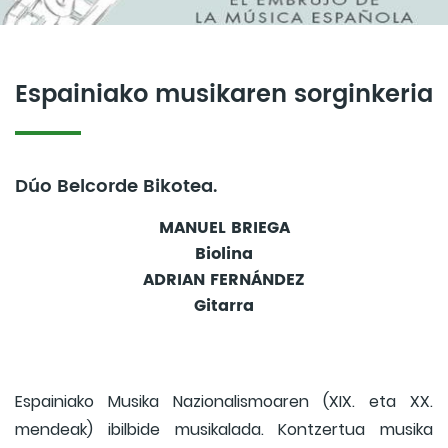
Espainiako musikaren sorginkeria
Dúo Belcorde Bikotea.
MANUEL BRIEGA
Biolina
ADRIAN FERNÁNDEZ
Gitarra
Espainiako Musika Nazionalismoaren (XIX. eta XX.
mendeak) ibilbide musikalada. Kontzertua musika