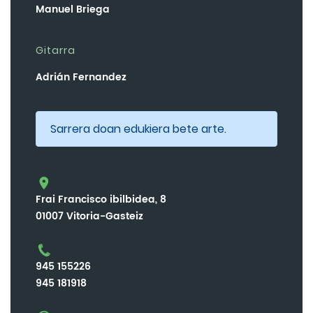
Manuel Briega
Gitarra
Adrián Fernandez
Sarrera doan edukiera bete arte.
Frai Francisco ibilbidea, 8
01007 Vitoria-Gasteiz
945 155226
945 181918