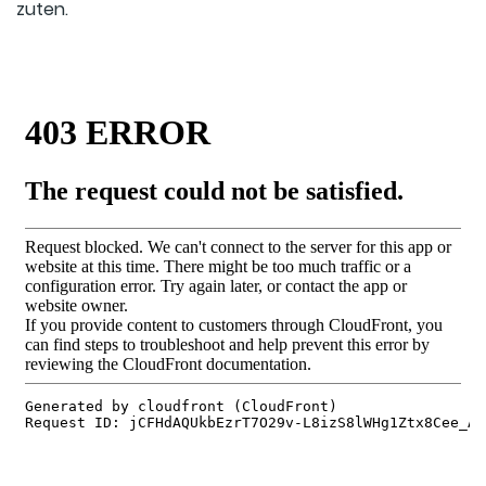
zuten.