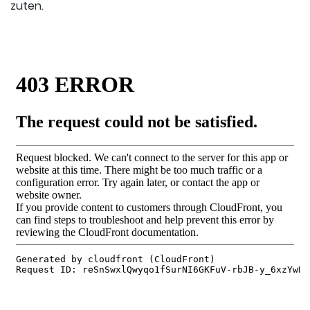
zuten.