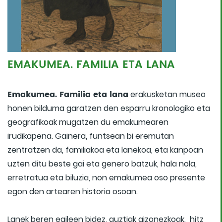
EMAKUMEA. FAMILIA ETA LANA
Emakumea. Familia eta lana
erakusketan museo
honen bilduma garatzen den esparru kronologiko eta
geografikoak mugatzen du emakumearen
irudikapena. Gainera, funtsean bi eremutan
zentratzen da, familiakoa eta lanekoa, eta kanpoan
uzten ditu beste gai eta genero batzuk, hala nola,
erretratua eta biluzia, non emakumea oso presente
egon den artearen historia osoan.
Lanek beren egileen bidez, guztiak gizonezkoak, hitz