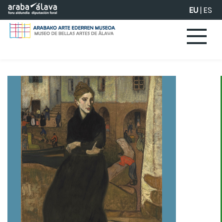
Eduki nagusira joan
EU
|
ES