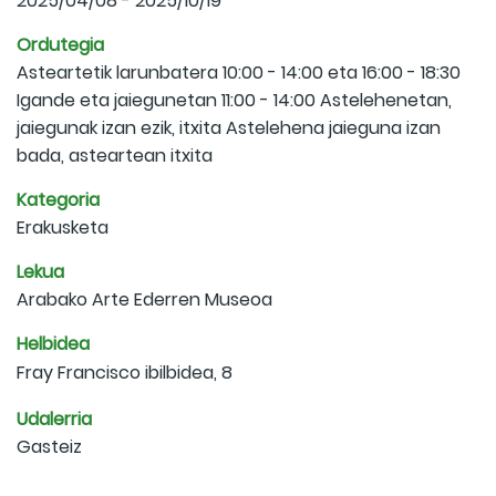
2025/04/08 - 2025/10/19
Ordutegia
Asteartetik larunbatera 10:00 - 14:00 eta 16:00 - 18:30
Igande eta jaiegunetan 11:00 - 14:00 Astelehenetan,
jaiegunak izan ezik, itxita Astelehena jaieguna izan
bada, asteartean itxita
Kategoria
Erakusketa
Lekua
Arabako Arte Ederren Museoa
Helbidea
Fray Francisco ibilbidea, 8
Udalerria
Gasteiz