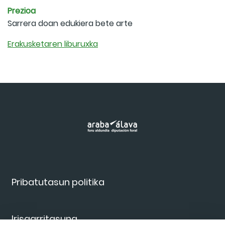
Prezioa
Sarrera doan edukiera bete arte
Erakusketaren liburuxka
Pribatutasun politika
Irisgarritasuna