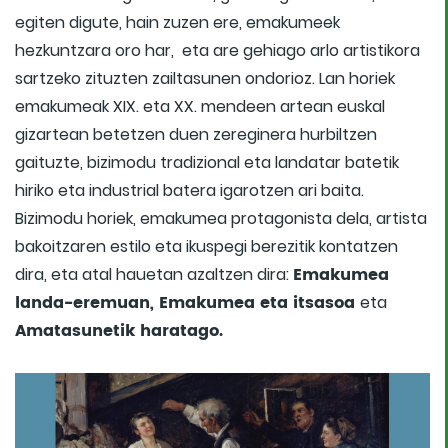
egiten digute, hain zuzen ere, emakumeek
hezkuntzara oro har, eta are gehiago arlo artistikora
sartzeko zituzten zailtasunen ondorioz. Lan horiek
emakumeak XIX. eta XX. mendeen artean euskal
gizartean betetzen duen zereginera hurbiltzen
gaituzte, bizimodu tradizional eta landatar batetik
hiriko eta industrial batera igarotzen ari baita.
Bizimodu horiek, emakumea protagonista dela, artista
bakoitzaren estilo eta ikuspegi berezitik kontatzen
Emakumea
dira, eta atal hauetan azaltzen dira:
landa-eremuan, Emakumea eta itsasoa
eta
Amatasunetik haratago.